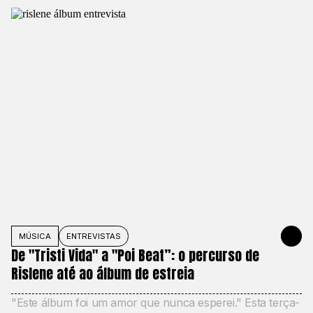
MÚSICA
ENTREVISTAS
2 DE JUNH
De "Tristi Vida" a "Poi Beat”: o percurso de
Rislene até ao álbum de estreia
"Este álbum foi um amor que nunca esperei." Esta terça-