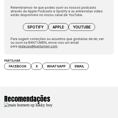
Relembramos-te que podes ouvir os nossos podcasts
através da Apple Podcasts e Spotify e as entrevistas vídeo
estão disponíveis no nosso canal de YouTube.
SPOTIFY
APPLE
YOUTUBE
Para sugerir correções ou assuntos que gostarias de ler, ver
ou ouvir na BANTUMEN, envia-nos um email
para
redacao@bantumen.com
.
PARTILHAR
FACEBOOK
X
WHATSAPP
EMAIL
Recomendações