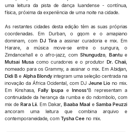
uma leitura da pista de dança luandense - contínua,
física, próxima da experiência de uma noite na cidade.
As restantes cidades desta edição têm as suas próprias
coordenadas. Em Durban, o gqom e o amapiano
dominam, com
DJ Tira
a assinar curadoria e mix. Em
Harare, a música move-se entre o sungura, o
Zimdancehall e o afro-jazz, com
Shungudzo
,
Bantu
e
Mutsai Musa
como curadores e o produtor
Dr. Chaii
,
nomeado para os Grammy, a assinar o mix. Em Abidjan,
Didi
B
e
Alpha Blondy
integram uma seleção centrada na
inovação da África Ocidental, com DJ
Jeune Lio
no mix.
Em Kinshasa,
Fally Ipupa
e
Innoss'
B representam a
continuidade da herança da rumba e do ndombolo, com
mix de
Rara Lii
. Em Dakar,
Baaba Maal
e
Samba Peuzzi
ancoram uma leitura que combina arquivo e
contemporaneidade, com
Tysha Cee
no mix.