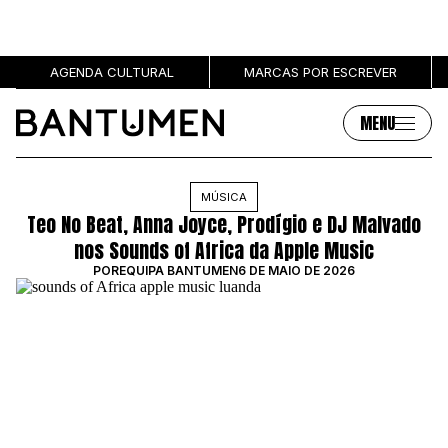
AGENDA CULTURAL
MARCAS POR ESCREVER
MENU
Artigos
Sobre
MÚSICA
Teo No Beat, Anna Joyce, Prodígio e DJ Malvado
MÚSICA
SOBRE NÓS
nos Sounds of Africa da Apple Music
SOCIEDADE
PUBLICIDADE
POR
EQUIPA BANTUMEN
6 DE MAIO DE 2026
CULTURA
AUTORES
GRL PWR
MARCAS
ENTREVISTAS
OPINIÃO
PODCAST
Eventos
Marcas por escrever