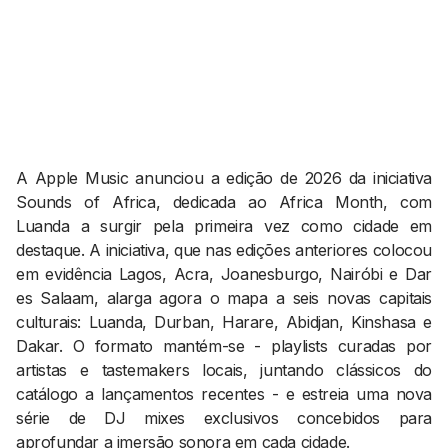
AGENDA CULTURAL
NOTÍCIAS
POWER LIST
MARKETING
MIA
IMPACTO
SUBMETER EVENTOS
EMPREENDEDORISMO
COMUNICAÇÃO
A Apple Music anunciou a edição de 2026 da iniciativa
Contactos
Sounds of Africa, dedicada ao Africa Month, com
EMAIL
Luanda a surgir pela primeira vez como cidade em
destaque. A iniciativa, que nas edições anteriores colocou
GERAL@BANTUMEN.COM
em evidência Lagos, Acra, Joanesburgo, Nairóbi e Dar
WHATSAPP
es Salaam, alarga agora o mapa a seis novas capitais
+351 912 127 577
culturais: Luanda, Durban, Harare, Abidjan, Kinshasa e
Dakar. O formato mantém-se - playlists curadas por
Pesquisar
artistas e tastemakers locais, juntando clássicos do
catálogo a lançamentos recentes - e estreia uma nova
série de DJ mixes exclusivos concebidos para
aprofundar a imersão sonora em cada cidade.