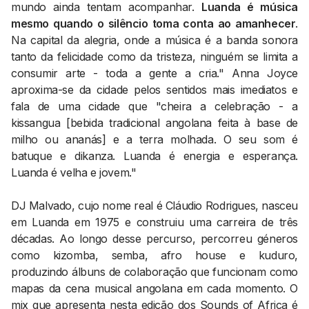
mundo ainda tentam acompanhar.
Luanda é música
mesmo quando o silêncio toma conta ao amanhecer
.
Na capital da alegria, onde a música é a banda sonora
tanto da felicidade como da tristeza, ninguém se limita a
consumir arte - toda a gente a cria." Anna Joyce
aproxima-se da cidade pelos sentidos mais imediatos e
fala de uma cidade que "cheira a celebração - a
kissangua [bebida tradicional angolana feita à base de
milho ou ananás] e a terra molhada. O seu som é
batuque e dikanza. Luanda é energia e esperança.
Luanda é velha e jovem."
DJ Malvado, cujo nome real é Cláudio Rodrigues, nasceu
em Luanda em 1975 e construiu uma carreira de três
décadas. Ao longo desse percurso, percorreu géneros
como kizomba, semba, afro house e kuduro,
produzindo álbuns de colaboração que funcionam como
mapas da cena musical angolana em cada momento. O
mix que apresenta nesta edição dos Sounds of Africa é