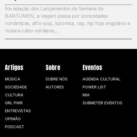
Na seleção dos Lançamentos da Semana da
BANTUMEN, a viagem passa por sonoridades
românticas, afro-pop, kizomba, rap, hip hop angolano e
música cabo-verdiana,...
Artigos
Sobre
Eventos
MÚSICA
SOBRE NÓS
AGENDA CULTURAL
SOCIEDADE
AUTORES
POWER LIST
CULTURA
MIA
GRL PWR
SUBMETER EVENTOS
ENTREVISTAS
OPINIÃO
PODCAST