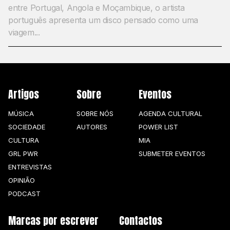
entre Portugal, Angola e Moçambique, o artista
português apresenta um disco pensado como uma
viagem...
Artigos
Sobre
Eventos
MÚSICA
SOBRE NÓS
AGENDA CULTURAL
SOCIEDADE
AUTORES
POWER LIST
CULTURA
MIA
GRL PWR
SUBMETER EVENTOS
ENTREVISTAS
OPINIÃO
PODCAST
Marcas por escrever
Contactos