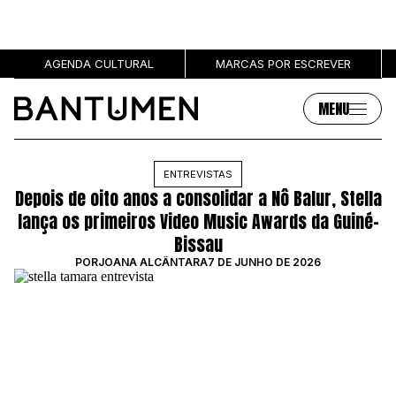
AGENDA CULTURAL
MARCAS POR ESCREVER
MENU
Artigos
Sobre
ENTREVISTAS
Depois de oito anos a consolidar a Nô Balur, Stella
MÚSICA
SOBRE NÓS
lança os primeiros Video Music Awards da Guiné-
SOCIEDADE
PUBLICIDADE
Bissau
CULTURA
AUTORES
POR
JOANA ALCÂNTARA
7 DE JUNHO DE 2026
GRL PWR
MARCAS
ENTREVISTAS
OPINIÃO
PODCAST
Eventos
Marcas por escrever