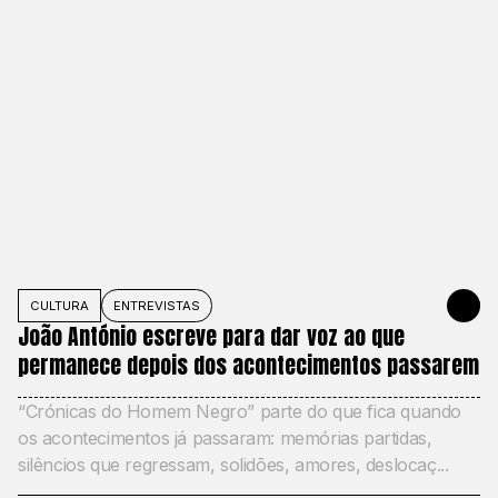
CULTURA
ENTREVISTAS
10 DE JUNH
João António escreve para dar voz ao que
permanece depois dos acontecimentos passarem
“Crónicas do Homem Negro” parte do que fica quando
os acontecimentos já passaram: memórias partidas,
silêncios que regressam, solidões, amores, deslocaç...