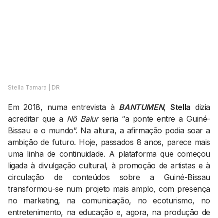
AGENDA CULTURAL
NOTÍCIAS
POWER LIST
MARKETING
MIA
IMPACTO
SUBMETER EVENTOS
EMPREENDEDORISMO
COMUNICAÇÃO
Contactos
Stella Tamara | DR
Em 2018, numa entrevista à
BANTUMEN
,
Stella
dizia
EMAIL
acreditar que a
Nô Balur
seria “a ponte entre a Guiné-
GERAL@BANTUMEN.COM
Bissau e o mundo”. Na altura, a afirmação podia soar a
WHATSAPP
ambição de futuro. Hoje, passados 8 anos, parece mais
+351 912 127 577
uma linha de continuidade. A plataforma que começou
ligada à divulgação cultural, à promoção de artistas e à
circulação de conteúdos sobre a Guiné-Bissau
Pesquisar
transformou-se num projeto mais amplo, com presença
no marketing, na comunicação, no ecoturismo, no
entretenimento, na educação e, agora, na produção de