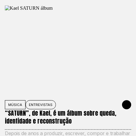
MÚSICA
ENTREVISTAS
5 DE JUNH
“SATURN”, de Kael, é um álbum sobre queda,
identidade e reconstrução
Depois de anos a produzir, escrever, compor e trabalhar