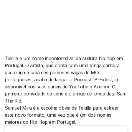
AGENDA CULTURAL
NOTÍCIAS
POWER LIST
MARKETING
MIA
IMPACTO
SUBMETER EVENTOS
EMPREENDEDORISMO
COMUNICAÇÃO
Contactos
Tekilla é um nome incontornável da cultura hip hop em
Portugal. O artista, que conta com uma longa carreira
EMAIL
que o liga a uma das primeiras vagas de MCs
GERAL@BANTUMEN.COM
portugueses, acaba de lançar o Podcast “B-Sides”, já
WHATSAPP
disponível nos seus canais de YouTube e Anchor. O
+351 912 127 577
primeiro convidado da série é o amigo de longa data Sam
The Kid.
Samuel Mira é a escolha óbvia de Tekilla para estrear
Pesquisar
este novo formato, uma vez que é um dos nomes
maiores do Hip Hop em Portugal.