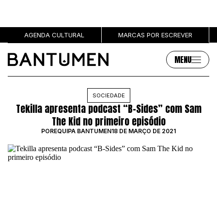
AGENDA CULTURAL
MARCAS POR ESCREVER
MENU
Artigos
Sobre
SOCIEDADE
Tekilla apresenta podcast “B-Sides” com Sam
MÚSICA
SOBRE NÓS
The Kid no primeiro episódio
SOCIEDADE
PUBLICIDADE
POR
EQUIPA BANTUMEN
18 DE MARÇO DE 2021
CULTURA
AUTORES
GRL PWR
MARCAS
ENTREVISTAS
OPINIÃO
PODCAST
Eventos
Marcas por escrever