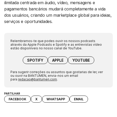
ilimitada centrada em áudio, vídeo, mensagens e
pagamentos bancários mudará completamente a vida
dos usuários, criando um marketplace global para ideias,
serviços e oportunidades.
Relembramos-te que podes ouvir os nossos podcasts
através da Apple Podcasts e Spotify e as entrevistas vídeo
estão disponíveis no nosso canal de YouTube.
SPOTIFY
APPLE
YOUTUBE
Para sugerir correções ou assuntos que gostarias de ler, ver
ou ouvir na BANTUMEN, envia-nos um email
para
redacao@bantumen.com
.
PARTILHAR
FACEBOOK
X
WHATSAPP
EMAIL