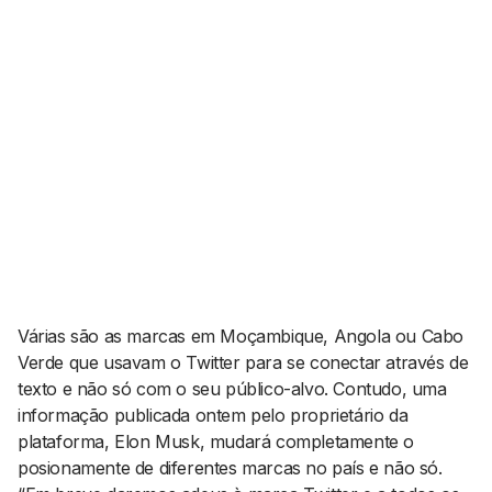
AGENDA CULTURAL
NOTÍCIAS
POWER LIST
MARKETING
MIA
IMPACTO
SUBMETER EVENTOS
EMPREENDEDORISMO
COMUNICAÇÃO
Contactos
EMAIL
GERAL@BANTUMEN.COM
WHATSAPP
+351 912 127 577
Várias são as marcas em Moçambique, Angola ou Cabo
Verde que usavam o Twitter para se conectar através de
texto e não só com o seu público-alvo. Contudo, uma
Pesquisar
informação publicada ontem pelo proprietário da
plataforma, Elon Musk, mudará completamente o
posionamente de diferentes marcas no país e não só.