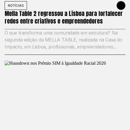
NOTÍCIAS
21 DE MAIO
Mella Table 2 regressou a Lisboa para fortalecer
redes entre criativos e empreendedores
O que transforma uma comunidade em estrutura? Na
segunda edição da MELLA TABLE, realizada na Casa do
Impacto, em Lisboa, profissionais, empreendedores...