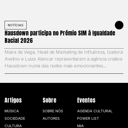
NOTÍCIAS
19 DE MAIO
Hausdown participa no Prémio SIM à Igualdade
Racial 2026
Maira da Veiga, Head de Marketing de Influência, Izadora
Avelino e Luiza Alencar representaram a agência criativa
Hausdown numa das noites mais emocionantes...
Artigos
Sobre
Eventos
MÚSICA
SOBRE NÓS
AGENDA CULTURAL
SOCIEDADE
AUTORES
POWER LIST
CULTURA
MIA