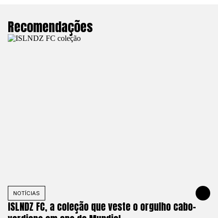
Recomendações
NOTÍCIAS
25 DE MAIO
ISLNDZ FC, a coleção que veste o orgulho cabo-