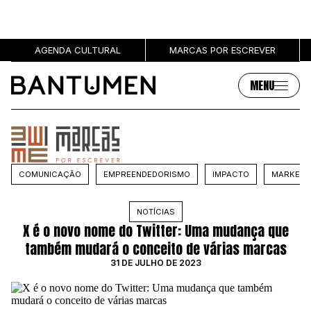
AGENDA CULTURAL
MARCAS POR ESCREVER
MENU
Artigos
Sobre
MÚSICA
SOBRE NÓS
COMUNICAÇÃO
EMPREENDEDORISMO
IMPACTO
MARKETI
SOCIEDADE
PUBLICIDADE
CULTURA
AUTORES
NOTÍCIAS
GRL PWR
MARCAS
X é o novo nome do Twitter: Uma mudança que
ENTREVISTAS
também mudará o conceito de várias marcas
OPINIÃO
31 DE JULHO DE 2023
PODCAST
Eventos
Marcas por escrever