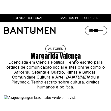
AGENDA CULTURAL
MARCAS POR ESCREVER
MENU
Artigos
Sobre
AUTORES
Margarida Valença
MÚSICA
SOBRE NÓS
Licenciada em Ciência Política. Tenho escrito para
SOCIEDADE
PUBLICIDADE
órgãos de comunicação social e sites online como o
CULTURA
AUTORES
Afrolink, Setenta e Quatro, Rimas e Batidas,
Comunidade Cultura e Arte,
BANTUMEN
ou a
GRL PWR
MARCAS
Playback. Tenho escrito sobre cultura, direitos
ENTREVISTAS
humanos e política.
OPINIÃO
PODCAST
Eventos
Marcas por escrever