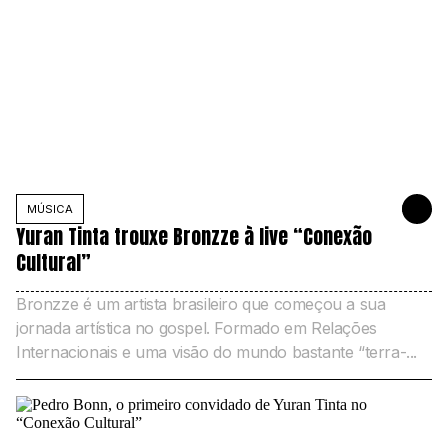
MÚSICA
5 DE MARÇO
Yuran Tinta trouxe Bronzze à live “Conexão
Cultural”
Bronzze é um artista brasileiro que começou a sua
jornada artística no gospel. Formado em Relações
Internacionais e uma visão do mundo bastante “terra-...