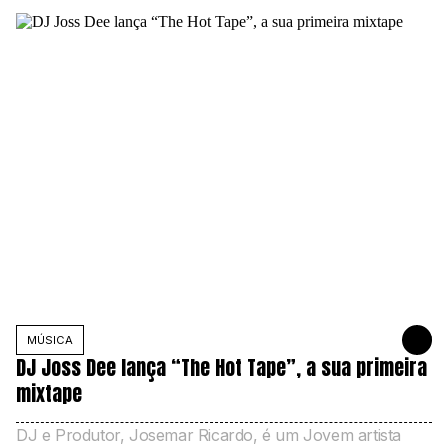
MÚSICA
31 DE JULH
DJ Joss Dee lança “The Hot Tape”, a sua primeira
mixtape
DJ e Produtor, Josemar Ricardo, é um Jovem artista