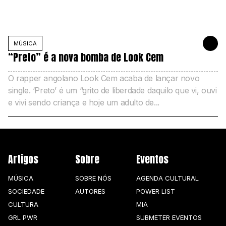
MÚSICA
23 DE JUNH
“Preto” é a nova bomba de Look Cem
O rapper angolano Look Cem acaba de lançar novo
single. ‘Preto’ é um “grito de liberdade daquilo que vi, ouvi
e vivi sendo criança e hoje um adulto de...
Artigos
Sobre
Eventos
MÚSICA
SOBRE NÓS
AGENDA CULTURAL
SOCIEDADE
AUTORES
POWER LIST
CULTURA
MIA
GRL PWR
SUBMETER EVENTOS