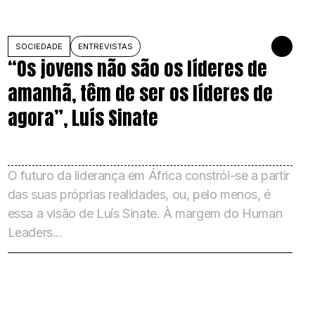
HO DE 2026
SOCIEDADE
ENTREVISTAS
23 DE JULHO
“Os jovens não são os líderes de
amanhã, têm de ser os líderes de
agora”, Luís Sinate
O futuro da liderança em África constrói-se a partir
das suas próprias realidades, ou, pelo menos, é
essa a visão de Luís Sinate. À margem do Human
Leaders...