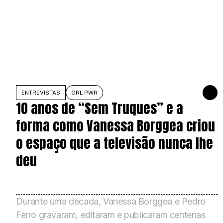
ENTREVISTAS
GRL PWR
3 DE AG
10 anos de “Sem Truques” e a
forma como Vanessa Borggea criou
o espaço que a televisão nunca lhe
deu
Durante uma década, Vanessa Borggea e Pedro
Ferro gravaram, editaram e publicaram centenas