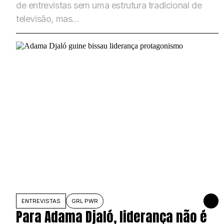
de entrevistas sem uma estrutura tradicional de
televisão, mas...
ENTREVISTAS
GRL PWR
27 DE J
Para Adama Djaló, liderança não é