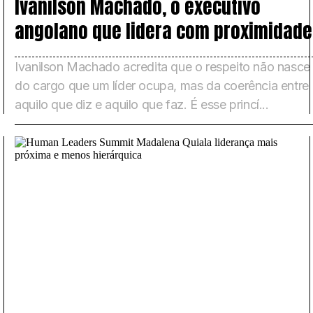
Ivanilson Machado, o executivo
angolano que lidera com proximidade
Ivanilson Machado acredita que o respeito não nasce
do cargo que um líder ocupa, mas da coerência entre
aquilo que diz e aquilo que faz. É esse princí...