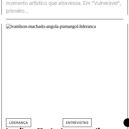
momento artístico que atravessa. Em "Vulnerável",
primeiro...
ULHO DE 2026
LIDERANÇA
ENTREVISTAS
27 D