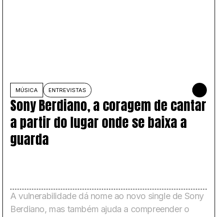
OSTO DE 2026
MÚSICA
ENTREVISTAS
31 DE JUL
Sony Berdiano, a coragem de cantar
a partir do lugar onde se baixa a
guarda
A vulnerabilidade dá nome ao novo single de Sony
Berdiano, mas também ajuda a compreender o