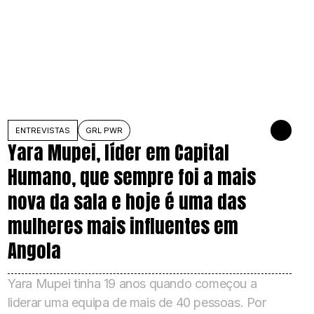
HO DE 2026
ENTREVISTAS
GRL PWR
29 DE JULH
Yara Mupei, líder em Capital
Humano, que sempre foi a mais
nova da sala e hoje é uma das
mulheres mais influentes em
Angola
Yara Mupei tinha 19 anos quando começou a
liderar uma equipa de mais de 40 pessoas. Por