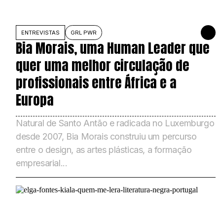
ENTREVISTAS
GRL PWR
24 DE J
Bia Morais, uma Human Leader que
quer uma melhor circulação de
profissionais entre África e a
Europa
Natural de Santo Antão e radicada no Luxemburgo
desde 2007, Bia Morais construiu um percurso
entre o design, as artes plásticas, a formação
empresarial...