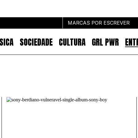
MARCAS POR ESCREVER
SICA
SOCIEDADE
CULTURA
GRL PWR
ENT
Marcas por escrever
NOTÍCIAS
MARKETING
IMPACTO
EMPREENDEDORISMO
COMUNICAÇÃO