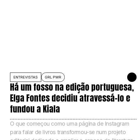
ENTREVISTAS
GRL PWR
23 DE J
Há um fosso na edição portuguesa,
Elga Fontes decidiu atravessá-lo e
fundou a Kiala
O que começou como uma página de Instagram
para falar de livros transformou-se num projeto