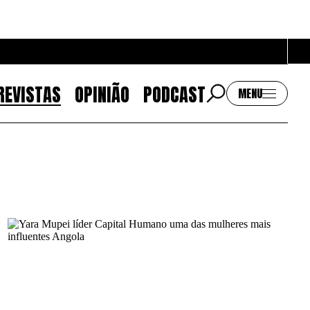
REVISTAS
OPINIÃO
PODCAST
MENU
Contactos
EMAIL
GERAL@BANTUMEN.COM
WHATSAPP
+351 912 127 577