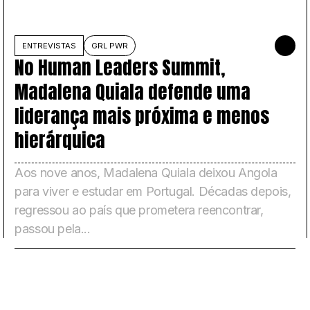
ULHO DE 2026
ENTREVISTAS
GRL PWR
24 DE JUL
No Human Leaders Summit,
Madalena Quiala defende uma
liderança mais próxima e menos
hierárquica
Aos nove anos, Madalena Quiala deixou Angola
para viver e estudar em Portugal. Décadas depois,
regressou ao país que prometera reencontrar,
passou pela...