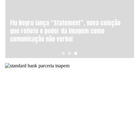
AGENDA CULTURAL
NOTÍCIAS
POWER LIST
MARKETING
Fiu Negru lança “Statement”, nova coleção
MIA
IMPACTO
que reflete o poder da imagem como
SUBMETER EVENTOS
EMPREENDEDORISMO
comunicação não verbal
COMUNICAÇÃO
Contactos
EMAIL
GERAL@BANTUMEN.COM
WHATSAPP
+351 912 127 577
Pesquisar