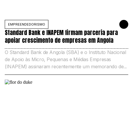
EMPREENDEDORISMO
5 DE JUNH
Standard Bank e INAPEM firmam parceria para
apoiar crescimento de empresas em Angola
O Standard Bank de Angola (SBA) e o Instituto Nacional
de Apoio às Micro, Pequenas e Médias Empresas
(INAPEM) assinaram recentemente um memorando de...