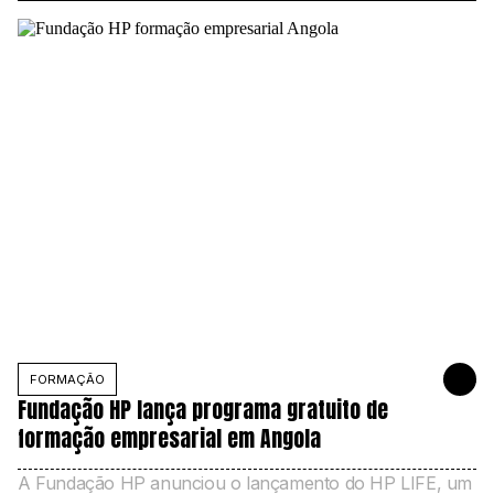
FORMAÇÃO
3 DE FEVER
Fundação HP lança programa gratuito de
formação empresarial em Angola
A Fundação HP anunciou o lançamento do HP LIFE, um