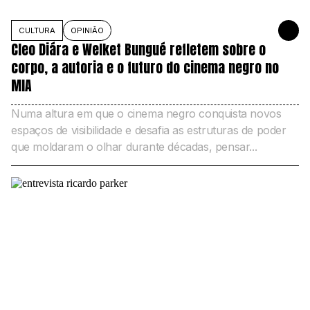
CULTURA
OPINIÃO
10 DE NOV
Cleo Diára e Welket Bungué refletem sobre o
corpo, a autoria e o futuro do cinema negro no
MIA
Numa altura em que o cinema negro conquista novos
espaços de visibilidade e desafia as estruturas de poder
que moldaram o olhar durante décadas, pensar...