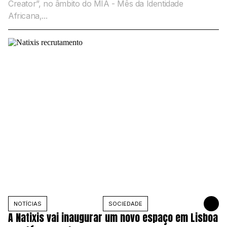
Creator”, no âmbito do MIA - Mês da Identidade
Africana,...
NOTÍCIAS
SOCIEDADE
10 DE NOV
A Natixis vai inaugurar um novo espaço em Lisboa