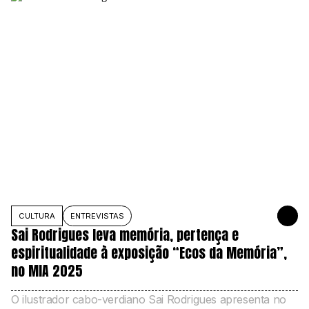
CULTURA
ENTREVISTAS
4 DE NOVE
Sai Rodrigues leva memória, pertença e
espiritualidade à exposição “Ecos da Memória”,
no MIA 2025
O ilustrador cabo-verdiano Sai Rodrigues apresenta no