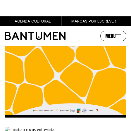
AGENDA CULTURAL
MARCAS POR ESCREVER
MENU
Artigos
Sobre
MÚSICA
SOBRE NÓS
SOCIEDADE
PUBLICIDADE
CULTURA
AUTORES
GRL PWR
MARCAS
ENTREVISTAS
OPINIÃO
PODCAST
Eventos
Marcas por escrever