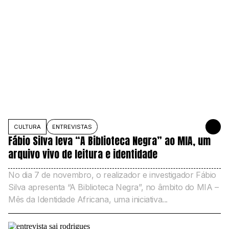
CULTURA
ENTREVISTAS
5 DE NOVE
Fábio Silva leva “A Biblioteca Negra” ao MIA, um
arquivo vivo de leitura e identidade
No dia 7 de novembro, o realizador e investigador Fábio
Silva apresenta “A Biblioteca Negra”, no âmbito do MIA –
Mês da Identidade Africana, uma iniciativa...