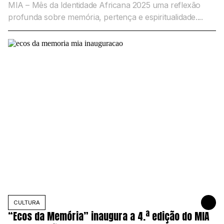
MIA – Mês da Identidade Africana 2025 uma reflexão
profunda sobre memória, pertença e espiritualidade....
CULTURA
1 DE NOVE
“Ecos da Memória” inaugura a 4.ª edição do MIA