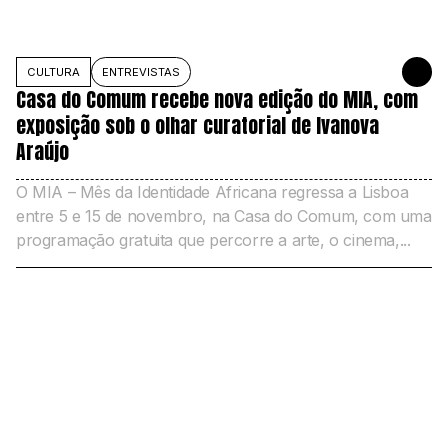
CULTURA
ENTREVISTAS
1 DE NOVE
Casa do Comum recebe nova edição do MIA, com
exposição sob o olhar curatorial de Ivanova
Araújo
O MIA – Mês da Identidade Africana regressa a Lisboa
entre 5 e 15 de novembro, na Casa do Comum, com uma
programação gratuita que percorre a arte, o cinema,...