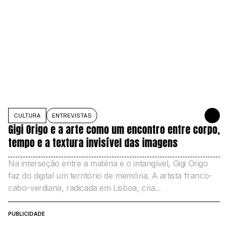
CULTURA
ENTREVISTAS
7 DE NOVE
Gigi Origo e a arte como um encontro entre corpo,
tempo e a textura invisível das imagens
Na interseção entre a matéria e o intangível, Gigi Origo
faz do digital um território de memória. A artista franco-
cabo-verdiana, radicada em Lisboa, cria...
PUBLICIDADE