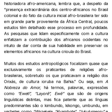
historiadora afro-americana, lembra que, a despeito da
“presença extraordinária dos centro-africanos no Brasil
colonial e do fato da cultura inicial afro-brasileira ter sido
em grande parte proveniente da África Central, poucos
estudos têm detalhado esse processo em profundidade.
As pesquisas que lidam especificamente com a cultura
enfatizam a contribuição dos africanos ocidentais no
intuito de dar conta de sua habilidade em preservar os
elementos africanos na cultura crioula do Brasil.
Muitos dos estudos antropológicos focalizam quase que
exclusivamente os praticantes de religiões afro-
brasileiras, sobretudo os que praticavam a religião dos
Orixás, de cultura ioruba na Bahia.” Ou seja, em
A
Nobreza do Amor,
há termos, palavras, expressões
como
“Eweti”, “Layorê”, Ewê”
que são de origens
linguísticas distintas, mas fica patente que as línguas
predominantes são o kimbundo, kikongo, umbundu, em
verbetes como
“Wazekele, “Kyambote”, “Jukulumessu”
e