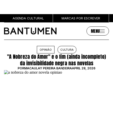
AGENDA CULTURAL
MARCAS POR ESCREVER
MENU
Artigos
Sobre
OPINIÃO
CULTURA
"A Nobreza do Amor" e o fim (ainda incompleto)
MÚSICA
SOBRE NÓS
da invisibilidade negra nas novelas
SOCIEDADE
PUBLICIDADE
POR
MACAULAY PEREIRA BANDEIRA
APRIL 28, 2026
CULTURA
AUTORES
GRL PWR
MARCAS
ENTREVISTAS
OPINIÃO
PODCAST
Eventos
Marcas por escrever