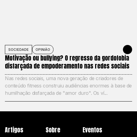
SOCIEDADE
OPINIÃO
MAY 27, 20
Motivação ou bullying? O regresso da gordofobia
disfarçada de empoderamento nas redes sociais
Nas redes sociais, uma nova geração de criadores de
conteúdo fitness construiu audiências enormes à base de
humilhação disfarçada de "amor duro". Os ví...
Artigos
Sobre
Eventos