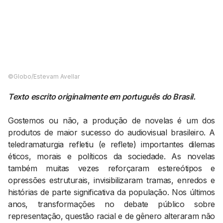
AGENDA CULTURAL
NOTÍCIAS
POWER LIST
MARKETING
MIA
IMPACTO
SUBMETER EVENTOS
EMPREENDEDORISMO
COMUNICAÇÃO
©Globo/Estevam Avellar
Contactos
Texto escrito originalmente em português do Brasil.
EMAIL
Gostemos ou não, a produção de novelas é um dos
GERAL@BANTUMEN.COM
produtos de maior sucesso do audiovisual brasileiro. A
WHATSAPP
teledramaturgia refletiu (e reflete) importantes dilemas
+351 912 127 577
éticos, morais e políticos da sociedade. As novelas
também muitas vezes reforçaram estereótipos e
opressões estruturais, invisibilizaram tramas, enredos e
Pesquisar
histórias de parte significativa da população. Nos últimos
anos, transformações no debate público sobre
representação, questão racial e de gênero alteraram não