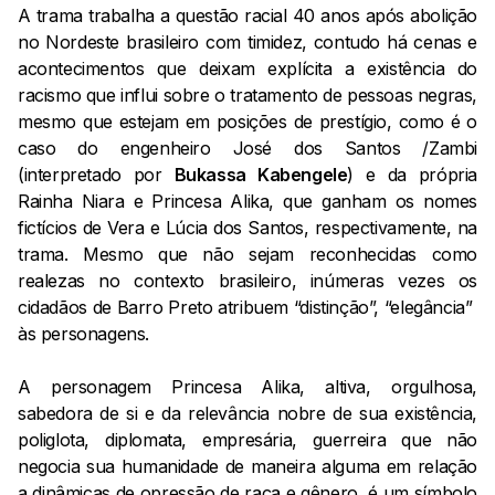
A trama trabalha a questão racial 40 anos após abolição
no Nordeste brasileiro com timidez, contudo há cenas e
acontecimentos que deixam explícita a existência do
racismo que influi sobre o tratamento de pessoas negras,
mesmo que estejam em posições de prestígio, como é o
caso do engenheiro José dos Santos /Zambi
(interpretado por
Bukassa Kabengele
) e da própria
Rainha Niara e Princesa Alika, que ganham os nomes
fictícios de Vera e Lúcia dos Santos, respectivamente, na
trama. Mesmo que não sejam reconhecidas como
realezas no contexto brasileiro, inúmeras vezes os
cidadãos de Barro Preto atribuem “distinção”, “elegância”
às personagens.
A personagem Princesa Alika, altiva, orgulhosa,
sabedora de si e da relevância nobre de sua existência,
poliglota, diplomata, empresária, guerreira que não
negocia sua humanidade de maneira alguma em relação
a dinâmicas de opressão de raça e gênero, é um símbolo