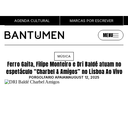
AGENDA CULTURAL
MARCAS POR ESCREVER
MENU
Artigos
Sobre
MÚSICA
Ferro Gaita, Filipe Monteiro e Dri Baldé atuam no
MÚSICA
SOBRE NÓS
espetáculo “Charbel & Amigos” no Lisboa Ao Vivo
SOCIEDADE
PUBLICIDADE
POR
GOLFARIO APAIAM
AUGUST 12, 2025
CULTURA
AUTORES
GRL PWR
MARCAS
ENTREVISTAS
OPINIÃO
PODCAST
Eventos
Marcas por escrever