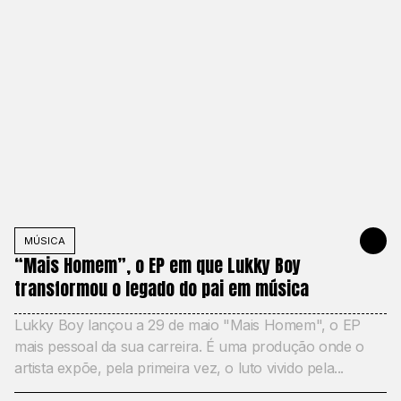
MÚSICA
JUNE 2, 20
“Mais Homem”, o EP em que Lukky Boy
transformou o legado do pai em música
Lukky Boy lançou a 29 de maio "Mais Homem", o EP
mais pessoal da sua carreira. É uma produção onde o
artista expõe, pela primeira vez, o luto vivido pela...