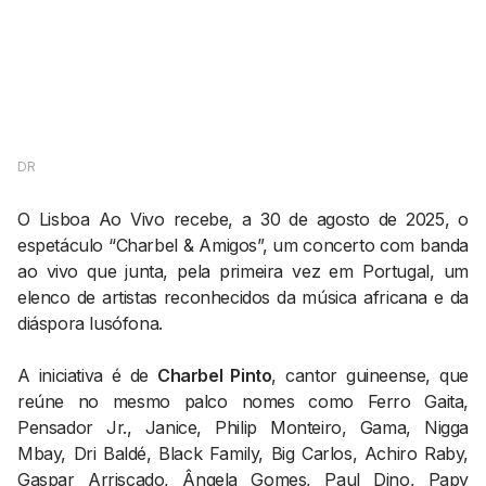
AGENDA CULTURAL
NOTÍCIAS
POWER LIST
MARKETING
MIA
IMPACTO
SUBMETER EVENTOS
EMPREENDEDORISMO
COMUNICAÇÃO
DR
Contactos
O Lisboa Ao Vivo recebe, a 30 de agosto de 2025, o
EMAIL
espetáculo “Charbel & Amigos”, um concerto com banda
ao vivo que junta, pela primeira vez em Portugal, um
GERAL@BANTUMEN.COM
elenco de artistas reconhecidos da música africana e da
WHATSAPP
diáspora lusófona.
+351 912 127 577
A iniciativa é de
Charbel Pinto
, cantor guineense, que
Pesquisar
reúne no mesmo palco nomes como Ferro Gaita,
Pensador Jr., Janice, Philip Monteiro, Gama, Nigga
Mbay, Dri Baldé, Black Family, Big Carlos, Achiro Raby,
Gaspar Arriscado, Ângela Gomes, Paul Dino, Papy