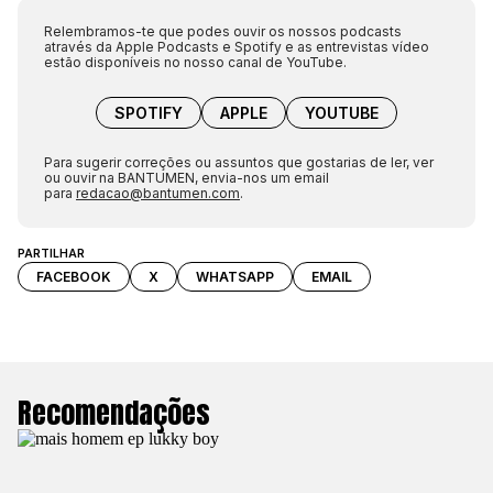
Relembramos-te que podes ouvir os nossos podcasts
através da Apple Podcasts e Spotify e as entrevistas vídeo
estão disponíveis no nosso canal de YouTube.
SPOTIFY
APPLE
YOUTUBE
Para sugerir correções ou assuntos que gostarias de ler, ver
ou ouvir na BANTUMEN, envia-nos um email
para
redacao@bantumen.com
.
PARTILHAR
FACEBOOK
X
WHATSAPP
EMAIL
Recomendações