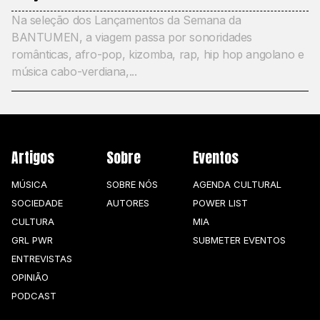
Na seleção dos Lançamentos da Semana da
BANTUMEN, a viagem passa por sonoridades
românticas, afro-pop, kizomba, rap, hip hop angolano e
música cabo-verdiana,...
Artigos
Sobre
Eventos
MÚSICA
SOBRE NÓS
AGENDA CULTURAL
SOCIEDADE
AUTORES
POWER LIST
CULTURA
MIA
GRL PWR
SUBMETER EVENTOS
ENTREVISTAS
OPINIÃO
PODCAST