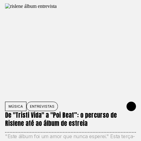
MÚSICA
ENTREVISTAS
JUNE 2, 20
De "Tristi Vida" a "Poi Beat”: o percurso de
Rislene até ao álbum de estreia
"Este álbum foi um amor que nunca esperei." Esta terça-