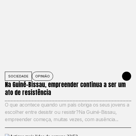
SOCIEDADE
OPINIÃO
JUNE 1, 20
Na Guiné-Bissau, empreender continua a ser um
ato de resistência
O que acontece quando um país obriga os seus jovens a
escolher entre desistir ou resistir?Na Guiné-Bissau,
empreender começa, muitas vezes, com ausência...