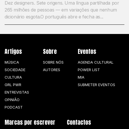
Dez designers. Sete origens. Uma língua partilhada por
265 milhões de pessoas — em variações que nenhum
dicionário esgota.O português abre e fecha as...
Artigos
Sobre
Eventos
MÚSICA
SOBRE NÓS
AGENDA CULTURAL
SOCIEDADE
AUTORES
POWER LIST
CULTURA
MIA
GRL PWR
SUBMETER EVENTOS
ENTREVISTAS
OPINIÃO
PODCAST
Marcas por escrever
Contactos