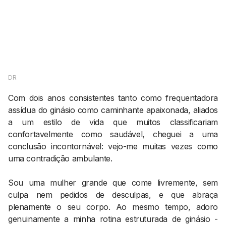
AGENDA CULTURAL
NOTÍCIAS
POWER LIST
MARKETING
MIA
IMPACTO
SUBMETER EVENTOS
EMPREENDEDORISMO
COMUNICAÇÃO
DR
Contactos
Com dois anos consistentes tanto como frequentadora
assídua do ginásio como caminhante apaixonada, aliados
EMAIL
a um estilo de vida que muitos classificariam
GERAL@BANTUMEN.COM
confortavelmente como saudável, cheguei a uma
WHATSAPP
conclusão incontornável: vejo-me muitas vezes como
+351 912 127 577
uma contradição ambulante.
Sou uma mulher grande que come livremente, sem
Pesquisar
culpa nem pedidos de desculpas, e que abraça
plenamente o seu corpo. Ao mesmo tempo, adoro
genuinamente a minha rotina estruturada de ginásio -