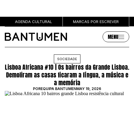
AGENDA CULTURAL
MARCAS POR ESCREVER
MENU
Artigos
Sobre
SOCIEDADE
Lisboa Africana #10 | Os bairros da Grande Lisboa.
MÚSICA
SOBRE NÓS
Demoliram as casas ficaram a língua, a música e
SOCIEDADE
PUBLICIDADE
a memória
CULTURA
AUTORES
POR
EQUIPA BANTUMEN
MAY 19, 2026
GRL PWR
MARCAS
ENTREVISTAS
OPINIÃO
PODCAST
Eventos
Marcas por escrever