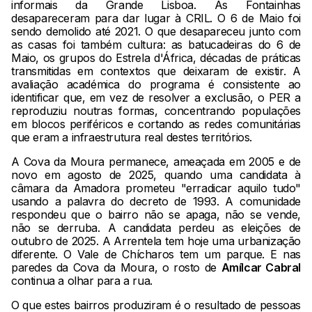
informais da Grande Lisboa. As Fontainhas
desapareceram para dar lugar à CRIL. O 6 de Maio foi
sendo demolido até 2021. O que desapareceu junto com
as casas foi também cultura: as batucadeiras do 6 de
Maio, os grupos do Estrela d'África, décadas de práticas
transmitidas em contextos que deixaram de existir. A
avaliação académica do programa é consistente ao
identificar que, em vez de resolver a exclusão, o PER a
reproduziu noutras formas, concentrando populações
em blocos periféricos e cortando as redes comunitárias
que eram a infraestrutura real destes territórios.
A Cova da Moura permanece, ameaçada em 2005 e de
novo em agosto de 2025, quando uma candidata à
câmara da Amadora prometeu "erradicar aquilo tudo"
usando a palavra do decreto de 1993. A comunidade
respondeu que o bairro não se apaga, não se vende,
não se derruba. A candidata perdeu as eleições de
outubro de 2025. A Arrentela tem hoje uma urbanização
diferente. O Vale de Chícharos tem um parque. E nas
paredes da Cova da Moura, o rosto de
Amílcar Cabral
continua a olhar para a rua.
O que estes bairros produziram é o resultado de pessoas