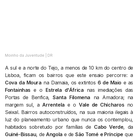
AGENDA CULTURAL
NOTÍCIAS
POWER LIST
MARKETING
MIA
IMPACTO
SUBMETER EVENTOS
EMPREENDEDORISMO
COMUNICAÇÃO
Contactos
Moinho da Juventude | DR
A sul e a norte do Tejo, a menos de 10 km do centro de
EMAIL
Lisboa, ficam os bairros que este ensaio percorre: a
GERAL@BANTUMEN.COM
Cova da Moura
na Damaia, os extintos
6 de Maio
e as
WHATSAPP
Fontainhas
e o
Estrela d'África
nas imediações das
+351 912 127 577
Portas de Benfica,
Santa Filomena
na Amadora; na
margem sul, a
Arrentela
e o
Vale de Chícharos
no
Seixal. Bairros autoconstruídos, na sua maioria ilegais à
Pesquisar
luz do planeamento urbano que nunca os contemplou,
habitados sobretudo por famílias de
Cabo Verde
, da
Guiné-Bissau
, de
Angola
e de
São Tomé
e Príncipe
que