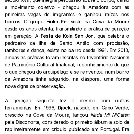
século XVII, que integra percussão sobre o corpo, canto
e movimento coletivo - chegou à Amadora com as
primeiras vagas de imigrantes e ganhou raízes nos
bairros. O grupo
Finka Pé
existe na Cova da Moura
desde os anos oitenta, transmitindo a prática de geração
em geração. A
Festa de Kola San Jon
, que celebra o
padroeiro da ilha de Santo Antão com procissão,
tambores e dança, existe no bairro desde 1991. Em 2013,
ambas as práticas foram inscritas no Inventário Nacional
de Património Cultural Imaterial, reconhecimento de que
o que chegou do arquipélago e se reinventou num bairro
da Amadora tinha adquirido, na diáspora, uma forma
nova digna de preservação.
A geração seguinte fez o mesmo com outras
ferramentas. Em 1996,
Djoek
, nascido em Cabo Verde,
crescido na Cova da Moura, lançou
Nada Mí N'Caten
pela Disconorte, considerado o primeiro álbum a solo de
rap inteiramente em crioulo publicado em Portugal. Era