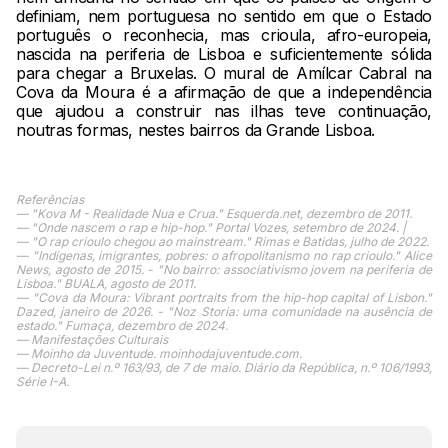
definiam, nem portuguesa no sentido em que o Estado
português o reconhecia, mas crioula, afro-europeia,
nascida na periferia de Lisboa e suficientemente sólida
para chegar a Bruxelas. O mural de Amílcar Cabral na
Cova da Moura é a afirmação de que a independência
que ajudou a construir nas ilhas teve continuação,
noutras formas, nestes bairros da Grande Lisboa.
Referências
— "Kova M - Realidade Nua e Crua." Esquerda.net, dezembro de 2011.
— "Onde nascem o rap e hip-hop." Portal Vozes, setembro de 2024. |
— "O rap crioulo chegou ao mainstream." Rimas e Batidas, julho de 2022.
— "Indígenas, imigrantes, pobres: o afropolitanismo no rap crioulo." Alice
News, agosto de 2015. - "No bairro: associativismo jovem na periferia de
Lisboa." BUALA, agosto de 2011.
— "Cova da Moura: Vibrant portraits from the hip-hop capital of Lisbon."
Dazed, janeiro de 2026. - "Noz Storia: uma comunidade na ausência de
estado." Fumaça, dezembro de 2024.
— Manifestações Culturais
— Moinho da Juventude. moinhodajuventude.com.
— Decreto-Lei n.º 163/93, de 7 de maio. Diário da República, n.º 106/1993,
Série I-A.