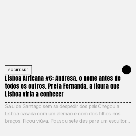
SOCIEDADE
APRIL 20, 2
Lisboa Africana #6: Andresa, o nome antes de
todos os outros. Preta Fernanda, a figura que
Lisboa viria a conhecer
Saiu de Santiago sem se despedir dos pais.Chegou a
Lisboa casada com um alemão e com dois filhos nos
braços. Ficou viúva. Pousou sete dias para um escultor...