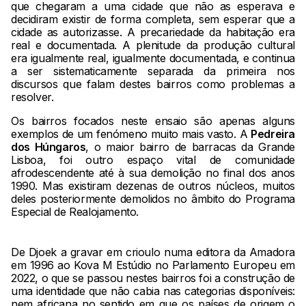
que chegaram a uma cidade que não as esperava e
decidiram existir de forma completa, sem esperar que a
cidade as autorizasse. A precariedade da habitação era
real e documentada. A plenitude da produção cultural
era igualmente real, igualmente documentada, e continua
a ser sistematicamente separada da primeira nos
discursos que falam destes bairros como problemas a
resolver.
Os bairros focados neste ensaio são apenas alguns
exemplos de um fenómeno muito mais vasto. A
Pedreira
dos Húngaros
, o maior bairro de barracas da Grande
Lisboa, foi outro espaço vital de comunidade
afrodescendente até à sua demolição no final dos anos
1990. Mas existiram dezenas de outros núcleos, muitos
deles posteriormente demolidos no âmbito do Programa
Especial de Realojamento.
De Djoek a gravar em crioulo numa editora da Amadora
em 1996 ao Kova M Estúdio no Parlamento Europeu em
2022, o que se passou nestes bairros foi a construção de
uma identidade que não cabia nas categorias disponíveis:
nem africana no sentido em que os países de origem o