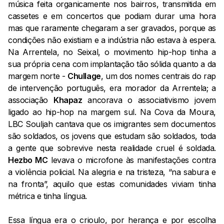
música feita organicamente nos bairros, transmitida em
cassetes e em concertos que podiam durar uma hora
mas que raramente chegaram a ser gravados, porque as
condições não existiam e a indústria não estava à espera.
Na Arrentela, no Seixal, o movimento hip-hop tinha a
sua própria cena com implantação tão sólida quanto a da
margem norte -
Chullage
, um dos nomes centrais do rap
de intervenção português, era morador da Arrentela; a
associação
Khapaz
ancorava o associativismo jovem
ligado ao hip-hop na margem sul. Na Cova da Moura,
LBC Souljah cantava que os imigrantes sem documentos
são soldados, os jovens que estudam são soldados, toda
a gente que sobrevive nesta realidade cruel é soldada.
Hezbo MC
levava o microfone às manifestações contra
a violência policial. Na alegria e na tristeza, “na sabura e
na fronta”, aquilo que estas comunidades viviam tinha
métrica e tinha língua.
Essa língua era o crioulo, por herança e por escolha