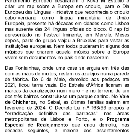
Parlamento Europeu desafiaram o Kova M Estúdio a
criar um rap sobre a Europa em crioulo, para o Dia
Europeu das Línguas - iniciativa que reconhecia o crioulo
cabo-verdiano como língua minoritária da União
Europeia, presente há décadas em cidades como Lisboa
mas ausente das 24 línguas oficiais do bloco. O rap foi
apresentado no Festival Iminente, em Marvila. Meses
depois, parte do grupo viajou a Bruxelas para visitar as
instituições europeias. Nem todos puderam ir: alguns dos
músicos que criaram aquela música sobre a Europa
vivem sem documentos no país onde nasceram.
Das Fontainhas, onde uma casa se erguia em três dias
com as mãos de muitos, restam os azulejos numa parede
de fábrica. Do 6 de Maio, demolido aos pedaços até
2021, ficou terra vazia. Do Estrela d'África ficaram as
marcas da canalização num muro - e no terreno de um
dos três bairros construiu-se um parque canino. No
Vale
de Chícharos
, no Seixal, as últimas famílias saíram em
fevereiro de 2024. O Decreto-Lei n.º 163/93 propôs a
"erradicação definitiva das barracas" nas áreas
metropolitanas de Lisboa e Porto, e o
Programa
Especial de Realojamento
que criou demoliu, nas
décadas seguintes, a maioria dos assentamentos