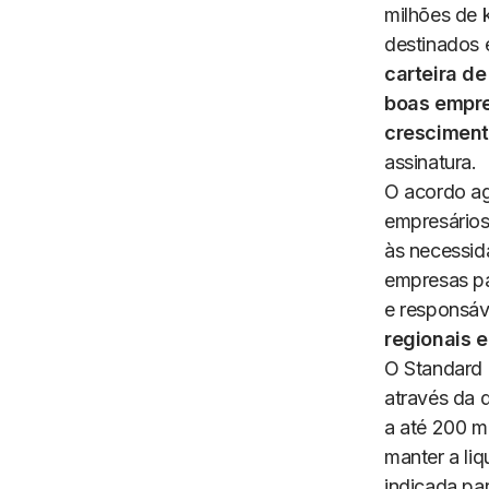
milhões de 
destinados 
carteira de
boas empre
cresciment
assinatura.
O acordo ag
empresários
às necessid
empresas pa
e responsáv
regionais 
O Standard
através da 
a até 200 m
manter a li
indicada pa