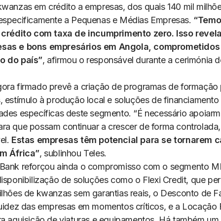
kwanzas em crédito a empresas, dos quais 140 mil milhõ
especificamente a Pequenas e Médias Empresas.
“Temo
 crédito com taxa de incumprimento zero. Isso revel
sas e bons empresários em Angola, comprometidos
o do país”
, afirmou o responsável durante a cerimónia d
ora firmado prevê a criação de programas de formação 
, estímulo à produção local e soluções de financiament
ades específicas deste segmento. “É necessário apoiarm
ra que possam continuar a crescer de forma controlada,
el.
Estas empresas têm potencial para se tornarem 
em África”
, sublinhou Teles.
 Bank reforçou ainda o compromisso com o segmento 
disponibilização de soluções como o Flexi Credit, que pe
ilhões de kwanzas sem garantias reais, o Desconto de Fa
quidez das empresas em momentos críticos, e a Locação F
ra aquisição de viaturas e equipamentos. Há também um 