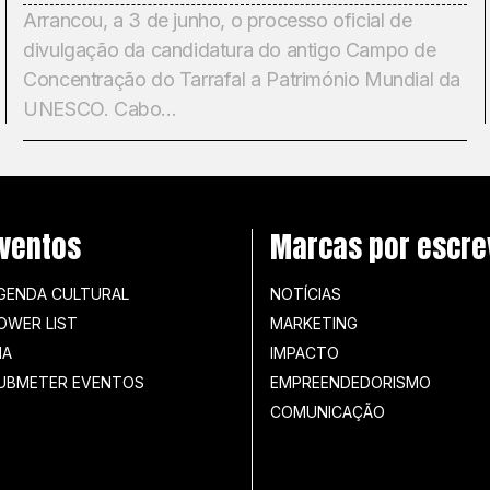
Arrancou, a 3 de junho, o processo oficial de
divulgação da candidatura do antigo Campo de
Concentração do Tarrafal a Património Mundial da
UNESCO. Cabo...
ventos
Marcas por escre
GENDA CULTURAL
NOTÍCIAS
OWER LIST
MARKETING
IA
IMPACTO
UBMETER EVENTOS
EMPREENDEDORISMO
COMUNICAÇÃO