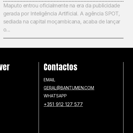
Maputo entrou oficialmente na era da publicidade
gerada por Inteligência Artificial. A agência SPOT,
sediada na capital moçambicana, acaba de lançar
o...
ver
Contactos
EMAIL
GERAL@BANTUMEN.COM
WHATSAPP
+351 912 127 577