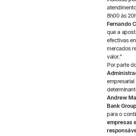
atendimento
8h00 às 20
Fernando C
que a apost
efectivas e
mercados re
valor.”
Por parte 
Administra
empresaria
determinant
Andrew Mas
Bank Grou
para o cont
empresas e
responsáve