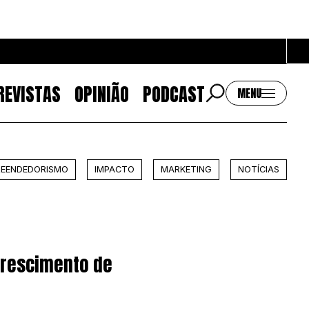
REVISTAS
OPINIÃO
PODCAST
MENU
Contactos
EENDEDORISMO
IMPACTO
MARKETING
NOTÍCIAS
EMAIL
GERAL@BANTUMEN.COM
WHATSAPP
+351 912 127 577
crescimento de