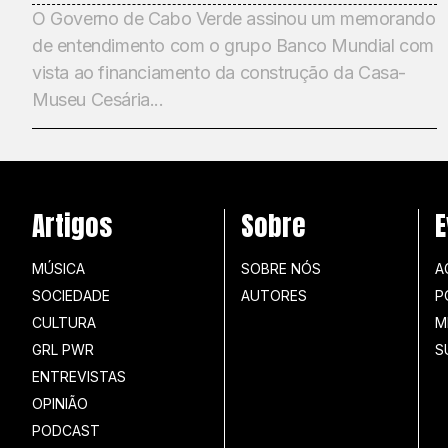
O Governo de Cabo Verde assinou um memorando
de entendimento com o grupo Banco Mundial com
vista ao financiamento da construção da Casa-
Museu Cesária...
Artigos
Sobre
E
MÚSICA
SOBRE NÓS
A
SOCIEDADE
AUTORES
P
CULTURA
M
GRL PWR
S
ENTREVISTAS
OPINIÃO
PODCAST