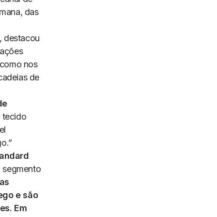
emana, das
, destacou
gações
l como nos
cadeias de
de
 tecido
el
o.”
tandard
o segmento
as
ego e são
es. Em