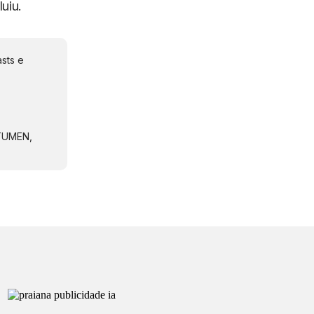
uiu.
sts e
NTUMEN,