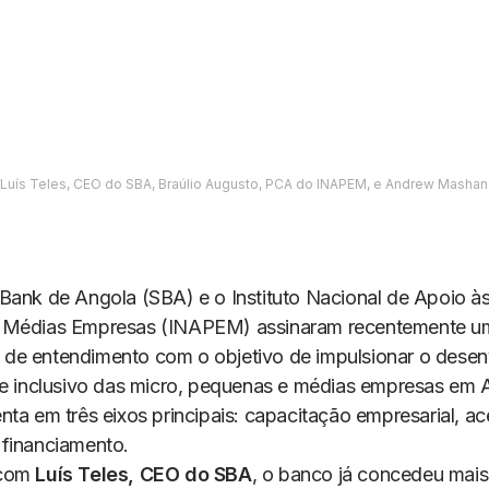
: Luís Teles, CEO do SBA, Braúlio Augusto, PCA do INAPEM, e Andrew Mashan
Bank de Angola (SBA) e o Instituto Nacional de Apoio às
 Médias Empresas (INAPEM) assinaram recentemente u
e entendimento com o objetivo de impulsionar o desen
 e inclusivo das micro, pequenas e médias empresas em 
nta em três eixos principais: capacitação empresarial, a
financiamento.
com
Luís Teles, CEO do SBA
, o banco já concedeu mais