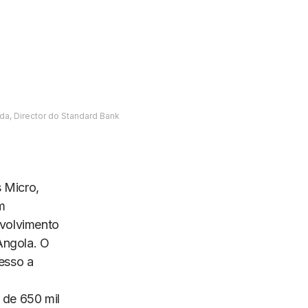
da, Director do Standard Bank
 Micro,
m
volvimento
Angola. O
cesso a
 de 650 mil