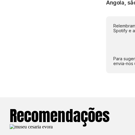
Angola, são
Relembramo
Spotify e 
Para suger
envia-nos 
Recomendações