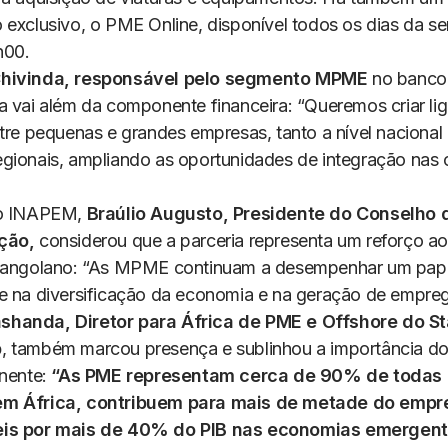
 exclusivo, o PME Online, disponível todos os dias da s
h00.
hivinda, responsável pelo segmento MPME
no banco
a vai além da componente financeira: “Queremos criar li
ntre pequenas e grandes empresas, tanto a nível naciona
gionais, ampliando as oportunidades de integração nas 
do INAPEM,
Braúlio Augusto, Presidente do Conselho 
ção,
considerou que a parceria representa um reforço ao
l angolano: “As MPME continuam a desempenhar um pap
e na diversificação da economia e na geração de empreg
handa, Diretor para África de PME e Offshore do S
p
, também marcou presença e sublinhou a importância d
inente:
“As PME representam cerca de 90% de todas 
m África, contribuem para mais de metade do empr
is por mais de 40% do PIB nas economias emergent