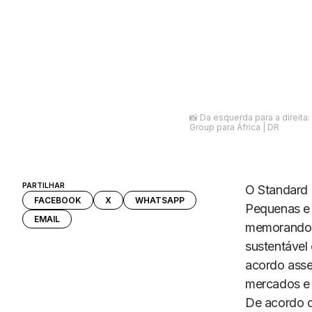
📸 Da esquerda para a direita
Group para África | DR
PARTILHAR
O Standard 
FACEBOOK
X
WHATSAPP
Pequenas e
EMAIL
memorando d
sustentável
acordo asse
mercados e 
De acordo 