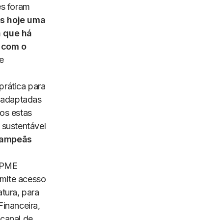
es foram
s hoje uma
a que há
 com o
e
prática para
o adaptadas
os estas
 sustentável
campeãs
MPME
rmite acesso
tura, para
inanceira,
canal de