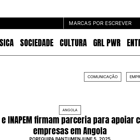
MARCAS POR ESCREVER
SICA
SOCIEDADE
CULTURA
GRL PWR
ENT
Marcas por escrever
COMUNICAÇÃO
EMPR
NOTÍCIAS
MARKETING
IMPACTO
EMPREENDEDORISMO
ANGOLA
COMUNICAÇÃO
 e INAPEM firmam parceria para apoiar 
empresas em Angola
POR
EQUIPA BANTUMEN
JUNE 5, 2025