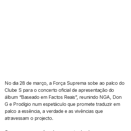
AGENDA CULTURAL
NOTÍCIAS
POWER LIST
MARKETING
MIA
IMPACTO
SUBMETER EVENTOS
EMPREENDEDORISMO
COMUNICAÇÃO
Contactos
EMAIL
GERAL@BANTUMEN.COM
WHATSAPP
No dia 28 de março, a Força Suprema sobe ao palco do
+351 912 127 577
Clube S para o concerto oficial de apresentação do
álbum “Baseado em Factos Reais”, reunindo NGA, Don
G e Prodígio num espetáculo que promete traduzir em
Pesquisar
palco a essência, a verdade e as vivências que
atravessam o projecto.