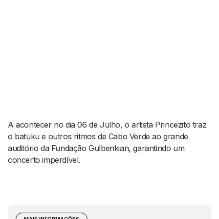
AGENDA CULTURAL
NOTÍCIAS
POWER LIST
MARKETING
MIA
IMPACTO
SUBMETER EVENTOS
EMPREENDEDORISMO
COMUNICAÇÃO
Contactos
EMAIL
GERAL@BANTUMEN.COM
A acontecer no dia 06 de Julho, o artista Princezito traz
WHATSAPP
o batuku e outros ritmos de Cabo Verde ao grande
auditório da Fundação Gulbenkian, garantindo um
+351 912 127 577
concerto imperdível.
Pesquisar