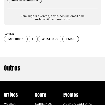
MAIS INFORMAÇÕES
Para sugerir eventos, envia-nos um email para
redacao@bantumen.com
Partilhar
FACEBOOK
X
WHATSAPP
EMAIL
Outros
Artigos
Sobre
Eventos
MÚSICA
SOBRE NÓS
AGENDA CULTURAL