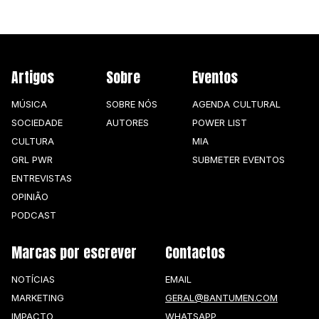
AGENDA CULTURAL
NOTÍCIAS
POWER LIST
MARKETING
MIA
IMPACTO
Artigos
Sobre
Eventos
SUBMETER EVENTOS
EMPREENDEDORISMO
COMUNICAÇÃO
MÚSICA
SOBRE NÓS
AGENDA CULTURAL
SOCIEDADE
AUTORES
POWER LIST
Contactos
CULTURA
MIA
EMAIL
GRL PWR
SUBMETER EVENTOS
GERAL@BANTUMEN.COM
ENTREVISTAS
WHATSAPP
OPINIÃO
+351 912 127 577
PODCAST
Marcas por escrever
Contactos
Pesquisar
NOTÍCIAS
EMAIL
MARKETING
GERAL@BANTUMEN.COM
IMPACTO
WHATSAPP