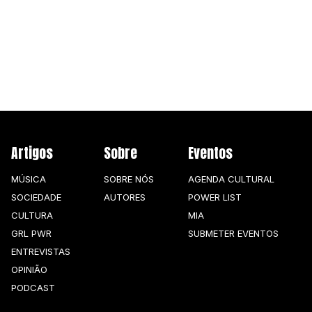
AGENDA CULTURAL
NOTÍCIAS
POWER LIST
MARKETING
MIA
IMPACTO
SUBMETER EVENTOS
EMPREENDEDORISMO
COMUNICAÇÃO
Contactos
Artigos
Sobre
Eventos
EMAIL
GERAL@BANTUMEN.COM
MÚSICA
SOBRE NÓS
AGENDA CULTURAL
WHATSAPP
SOCIEDADE
AUTORES
POWER LIST
+351 912 127 577
CULTURA
MIA
GRL PWR
SUBMETER EVENTOS
ENTREVISTAS
Pesquisar
OPINIÃO
PODCAST