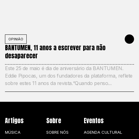
OPINIÃO
MAY 25, 20
BANTUMEN, 11 anos a escrever para não
desaparecer
Este 25 de maio é dia de aniversário da BANTUMEN.
Eddie Pipocas, um dos fundadores da plataforma, reflete
sobre estes 11 anos da revista.“Quando penso...
Artigos
Sobre
Eventos
MÚSICA
SOBRE NÓS
AGENDA CULTURAL