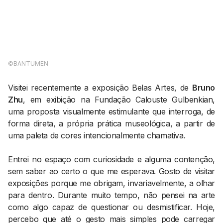
AGENDA CULTURAL
NOTÍCIAS
POWER LIST
MARKETING
MIA
IMPACTO
SUBMETER EVENTOS
EMPREENDEDORISMO
©BANTUMEN
COMUNICAÇÃO
Visitei recentemente a exposição Belas Artes, de
Bruno
Contactos
Zhu
, em exibição na Fundação Calouste Gulbenkian,
uma proposta visualmente estimulante que interroga, de
EMAIL
forma direta, a própria prática museológica, a partir de
GERAL@BANTUMEN.COM
uma paleta de cores intencionalmente chamativa.
WHATSAPP
+351 912 127 577
Entrei no espaço com curiosidade e alguma contenção,
sem saber ao certo o que me esperava. Gosto de visitar
exposições porque me obrigam, invariavelmente, a olhar
Pesquisar
para dentro. Durante muito tempo, não pensei na arte
como algo capaz de questionar ou desmistificar. Hoje,
percebo que até o gesto mais simples pode carregar