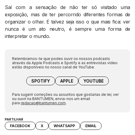
Saí com a sensação de não ter só visitado uma
exposição, mas de ter percorrido diferentes formas de
organizar o olhar. E talvez seja isso o que mais fica: ver
nunca é um ato neutro, é sempre uma forma de
interpretar o mundo.
Relembramos-te que podes ouvir os nossos podcasts
através da Apple Podcasts e Spotify e as entrevistas vídeo
estão disponíveis no nosso canal de YouTube.
SPOTIFY
APPLE
YOUTUBE
Para sugerir correções ou assuntos que gostarias de ler, ver
ou ouvir na BANTUMEN, envia-nos um email
para
redacao@bantumen.com
.
PARTILHAR
FACEBOOK
X
WHATSAPP
EMAIL