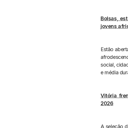
Bolsas, es
jovens afr
Estão aberta
afrodescen
social, cida
e média dura
Vitória fr
2026
A seleção d