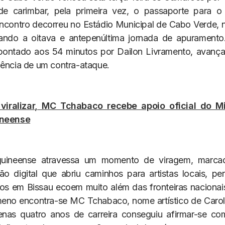
e carimbar, pela primeira vez, o passaporte para o
encontro decorreu no Estádio Municipal de Cabo Verde, 
cando a oitava e antepenúltima jornada de apuramento
 apontado aos 54 minutos por Dailon Livramento, avan
uência de um contra-ataque.
viralizar, MC Tchabaco recebe apoio oficial do Mi
ineense
uineense atravessa um momento de viragem, marc
ão digital que abriu caminhos para artistas locais, pe
os em Bissau ecoem muito além das fronteiras nacionai
eno encontra-se MC Tchabaco, nome artístico de Caroli
nas quatro anos de carreira conseguiu afirmar-se c