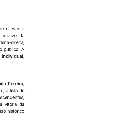
re o evento
O motivo da
ema-direita,
o público. A
 individual
,
ila Pereira
,
.; a lista de
escendentes,
a vitória da
so histórico