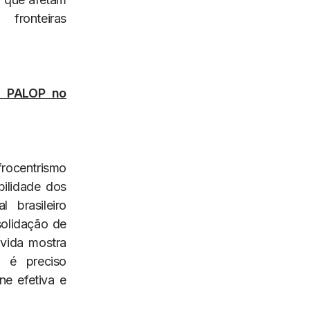
 fronteiras
s PALOP no
rocentrismo
bilidade dos
 brasileiro
solidação de
ivida mostra
; é preciso
ne efetiva e