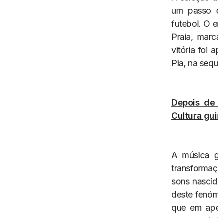
um passo d
futebol. O 
Praia, mar
vitória foi
Pia, na seq
Depois de 
Cultura gu
A música g
transformaç
sons nascid
deste fenóm
que em ape