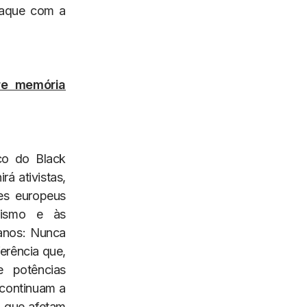
taque com a
re memória
co do Black
á ativistas,
ses europeus
cismo e às
 anos: Nunca
erência que,
e potências
 continuam a
o que afetam