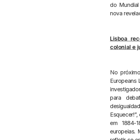
do Mundial
nova revel
Lisboa re
colonial e j
No próximo
Europeans L
investigado
para deba
desigualdad
Esquecer!”,
em 1884-18
europeias. 
refletir-se