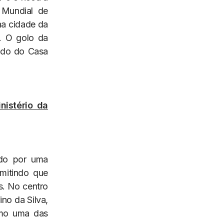
 Mundial de
na cidade da
. O golo da
çado do Casa
nistério da
ado por uma
rmitindo que
s. No centro
no da Silva,
omo uma das