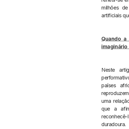
milhões de
artificiais 
Quando a 
imaginário 
Neste arti
performativ
países afr
reproduzem 
uma relação
que a afin
reconhecê-l
duradoura.