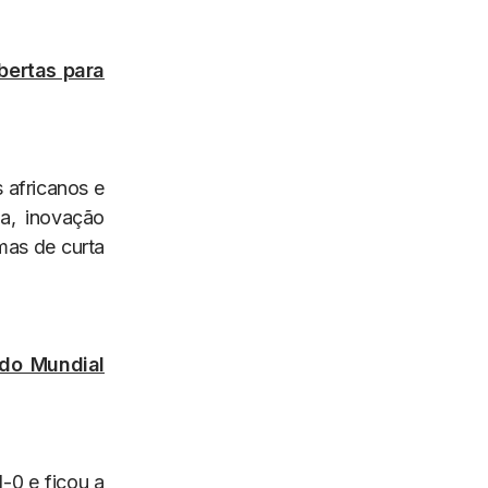
bertas para
 africanos e
a, inovação
amas de curta
 do Mundial
-0 e ficou a