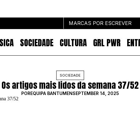
MARCAS POR ESCREVER
SICA
SOCIEDADE
CULTURA
GRL PWR
ENT
Marcas por escrever
SOCIEDADE
Os artigos mais lidos da semana 37/52
NOTÍCIAS
MARKETING
POR
EQUIPA BANTUMEN
SEPTEMBER 14, 2025
IMPACTO
EMPREENDEDORISMO
COMUNICAÇÃO