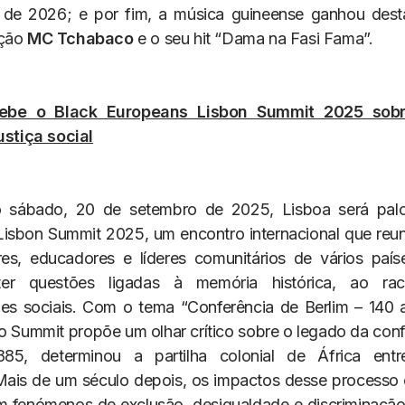
 de 2026; e por fim, a música guineense ganhou des
ação
MC Tchabaco
e o seu hit “Dama na Fasi Fama”.
cebe o Black Europeans Lisbon Summit 2025 sob
ustiça social
 sábado, 20 de setembro de 2025, Lisboa será pal
isbon Summit 2025, um encontro internacional que reunir
res, educadores e líderes comunitários de vários paí
ter questões ligadas à memória histórica, ao ra
es sociais. Com o tema “Conferência de Berlim – 140
 o Summit propõe um olhar crítico sobre o legado da conf
85, determinou a partilha colonial de África entr
Mais de um século depois, os impactos desse processo
 em fenómenos de exclusão, desigualdade e discriminaçã