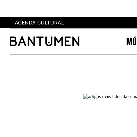
AGENDA CULTURAL
MÚ
Sobre
Eventos
SOBRE NÓS
AGENDA CULTURAL
PUBLICIDADE
POWER LIST
AUTORES
MIA
MARCAS
SUBMETER EVENTOS