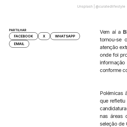
Unsplash | @curatedlifestyle
PARTILHAR
Vem aí a
B
FACEBOOK
X
WHATSAPP
tornou-se 
EMAIL
atenção extr
onde foi pr
informação
conforme co
Polémicas à
que refletiu
candidatura
nas áreas d
seleção de 