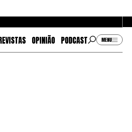
REVISTAS
OPINIÃO
PODCAST
MENU
Contactos
EMAIL
GERAL@BANTUMEN.COM
WHATSAPP
+351 912 127 577