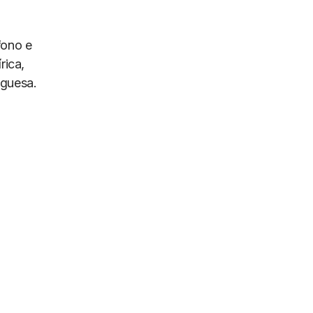
fono e
rica,
uguesa.