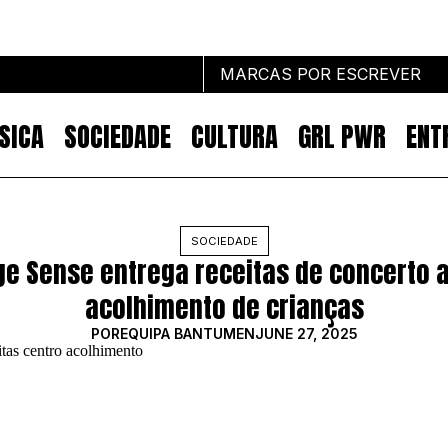
MARCAS POR ESCREVER
SICA
SOCIEDADE
CULTURA
GRL PWR
ENT
Marcas por escrever
SOCIEDADE
ge Sense entrega receitas de concerto a
NOTÍCIAS
MARKETING
acolhimento de crianças
IMPACTO
POR
EQUIPA BANTUMEN
JUNE 27, 2025
EMPREENDEDORISMO
COMUNICAÇÃO