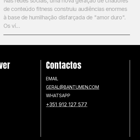
Nas redes sociais, uma nova geração de criadores
de conteúdo fitness construiu audiências enormes
à base de humilhação disfarçada de "amor duro".
Os ví...
ver
Contactos
EMAIL
GERAL@BANTUMEN.COM
WHATSAPP
+351 912 127 577