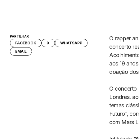
PARTILHAR
O rapper an
FACEBOOK
X
WHATSAPP
concerto re
EMAIL
Acolhimento
aos 19 anos
doação dos 
O concerto 
Londres, ao
temas cláss
Futuro”, co
com Mars L
Intitulado
“A