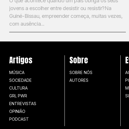
O que acontece quando um país obriga os seus
jovens a escolher entre desistir ou resistir?Na
Guiné-Bissau, empreender começa, muitas vezes,
com ausência...
Artigos
Sobre
E
MÚSICA
SOBRE NÓS
A
SOCIEDADE
AUTORES
P
CULTURA
M
GRL PWR
S
ENTREVISTAS
OPINIÃO
PODCAST