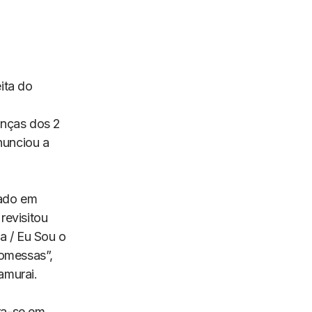
ita do
anças dos 2
nunciou a
cado em
revisitou
a / Eu Sou o
romessas”,
murai.
tra-se em