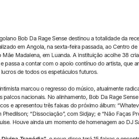
golano Bob Da Rage Sense destinou a totalidade da rece
alizado em Angola, na sexta-feira passada, ao Centro de
 Mãe Madalena, em Luanda. A instituição acolhe 38 cri
 e passa a contar com o apoio contínuo do artista, que a
lucros de todos os espetáculos futuros.
intimista marcou o regresso do músico, atualmente radi
s palcos nacionais. No alinhamento, Bob Da Rage Sense 
icos e apresentou três faixas do próximo álbum: “Whatev
m Phedilson; “Dissociação”, com Sidjay; e “Não Faças P
uise. Houve ainda um momento de homenagem ao DJ Sa
 Divina Tragédia”
, o novo disco terá 15 faixas e encon