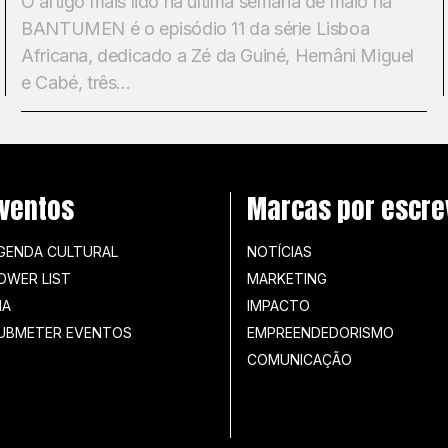
O artigo mais lido na última semana de maio na
BANTUMEN é o episódio 11 da série Lisboa
Africana, dedicado a Zé da Guiné, Hernâni Miguel
e Cabé, três...
ventos
Marcas por escre
GENDA CULTURAL
NOTÍCIAS
OWER LIST
MARKETING
IA
IMPACTO
UBMETER EVENTOS
EMPREENDEDORISMO
COMUNICAÇÃO