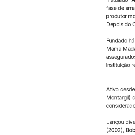
fase de arra
produtor m
Depois do C
Fundado há 
Mamã Madale
assegurados
instituição
Ativo desde
Montargil) d
considerado
Lançou dive
(2002), Bob