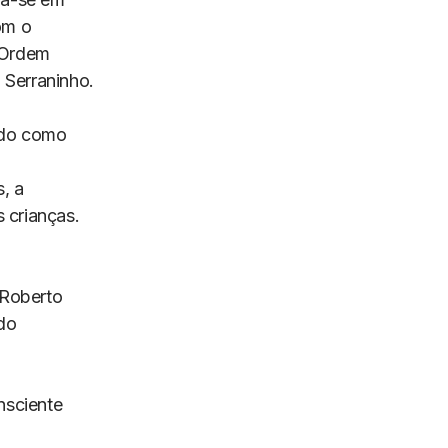
om o
“Ordem
 Serraninho.
ido como
, a
 crianças.
 Roberto
ndo
nsciente