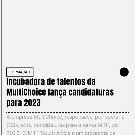
Y 8, 2023
FORMAÇÃO
MAY 12, 2
Incubadora de talentos da
MultiChoice lança candidaturas
para 2023
A empresa MultiChoice, responsável por operar a
DStv, abriu candidaturas para a turma MTF, de
2023. O MTF South Africa é um programa de