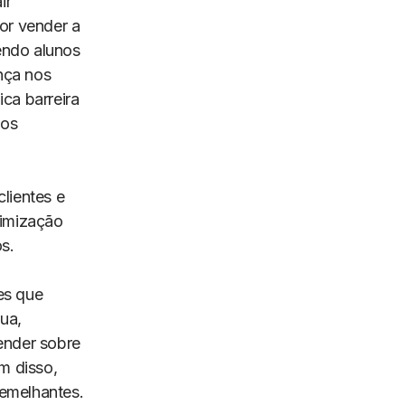
ir
or vender a
ndo alunos
ença nos
ca barreira
 os
lientes e
timização
s.
es que
ua,
ender sobre
m disso,
semelhantes.