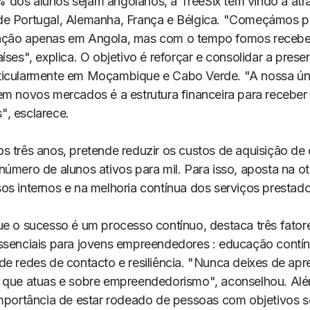
dos alunos sejam angolanos, a TreeSix tem vindo a atra
e Portugal, Alemanha, França e Bélgica. "Começámos p
ação apenas em Angola, mas com o tempo fomos recebe
íses", explica. O objetivo é reforçar e consolidar a pres
icularmente em Moçambique e Cabo Verde. "A nossa úni
em novos mercados é a estrutura financeira para receber
, esclarece.
 três anos, pretende reduzir os custos de aquisição de c
número de alunos ativos para mil. Para isso, aposta na o
os internos e na melhoria contínua dos serviços prestado
ue o sucesso é um processo contínuo, destaca três fator
ssenciais para jovens empreendedores : educação contín
de redes de contacto e resiliência. "Nunca deixes de apr
 que atuas e sobre empreendedorismo", aconselhou. Alé
importância de estar rodeado de pessoas com objetivos 