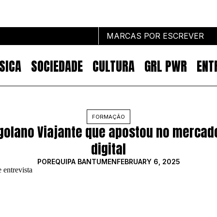
MARCAS POR ESCREVER
SICA
SOCIEDADE
CULTURA
GRL PWR
ENT
Marcas por escrever
FORMAÇÃO
ngolano Viajante que apostou no mercad
NOTÍCIAS
MARKETING
digital
IMPACTO
POR
EQUIPA BANTUMEN
FEBRUARY 6, 2025
EMPREENDEDORISMO
COMUNICAÇÃO