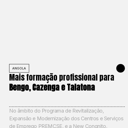
ANGOLA
FEBRUAR
Mais formação profissional para
Bengo, Cazenga e Talatona
No âmbito do Programa de Revitalização,
Expansão e Modernização dos Centros e Serviços
de Emprego PREMCSE, e a New Congnito,