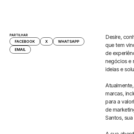
PARTILHAR
Desire, con
FACEBOOK
X
WHATSAPP
que tem vin
EMAIL
de experiên
negócios e 
ideias e sol
Atualmente, 
marcas, inc
para a valor
de marketing
Santos, sua 
A sua abord