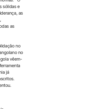
 sólidas e
iderança, as
,
todas as
olidação no
 angolano no
Angola vêem-
 ferramenta
ia já
scritos.
entou.