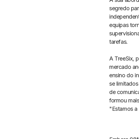
segredo par
independent
equipas tor
supervision
tarefas.
A TreeSix, 
mercado ang
ensino do i
se limitado
de comunica
formou mais
"Estamos a 