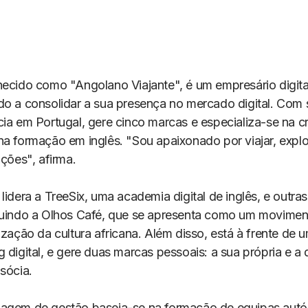
hecido como "Angolano Viajante", é um empresário digit
do a consolidar a sua presença no mercado digital. Com 
cia em Portugal, gere cinco marcas e especializa-se na c
na formação em inglês. "Sou apaixonado por viajar, explo
uções", afirma.
lidera a TreeSix, uma academia digital de inglês, e outra
luindo a Olhos Café, que se apresenta como um movimen
ização da cultura africana. Além disso, está à frente de
 digital, e gere duas marcas pessoais: a sua própria e a
sócia.
agem de gestão baseia-se na formação de equipas aut