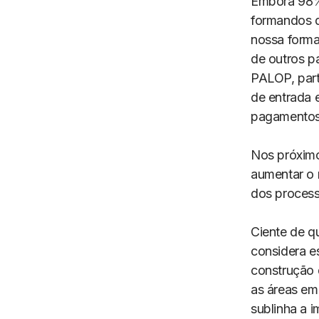
Embora 98% 
formandos d
nossa form
de outros pa
PALOP, part
de entrada 
pagamentos"
Nos próximos
aumentar o 
dos process
Ciente de q
considera e
construção 
as áreas em
sublinha a 