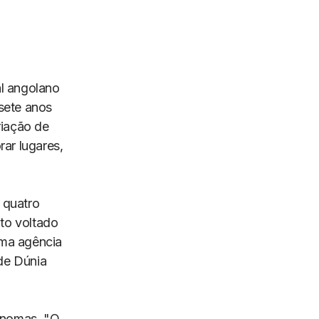
al angolano
sete anos
riação de
rar lugares,
s quatro
to voltado
 uma agência
 de Dúnia
ónomas. "O