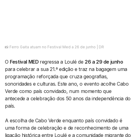
AGENDA CULTURAL
NOTÍCIAS
POWER LIST
MARKETING
MIA
IMPACTO
SUBMETER EVENTOS
EMPREENDEDORISMO
COMUNICAÇÃO
📸 Ferro Gaita atuam no Festival Med a 26 de junho | DR
Contactos
O
Festival MED
regressa a Loulé de
26 a 29 de junho
EMAIL
para celebrar a sua 21.ª edição e traz na bagagem uma
programação reforçada que cruza geografias,
GERAL@BANTUMEN.COM
sonoridades e culturas. Este ano, o evento acolhe Cabo
WHATSAPP
Verde como país convidado, num momento que
+351 912 127 577
antecede a celebração dos 50 anos da independência do
país.
Pesquisar
A escolha de Cabo Verde enquanto país convidado é
uma forma de celebração e de reconhecimento de uma
ligação histórica entre Loulé e a comunidade migrante do