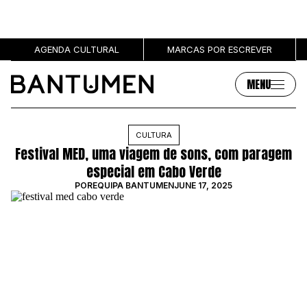
AGENDA CULTURAL
MARCAS POR ESCREVER
MENU
Artigos
Sobre
CULTURA
Festival MED, uma viagem de sons, com paragem
MÚSICA
SOBRE NÓS
especial em Cabo Verde
SOCIEDADE
PUBLICIDADE
POR
EQUIPA BANTUMEN
JUNE 17, 2025
CULTURA
AUTORES
GRL PWR
MARCAS
ENTREVISTAS
OPINIÃO
PODCAST
Eventos
Marcas por escrever