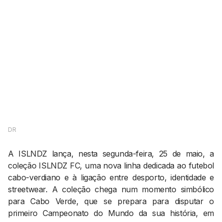
AGENDA CULTURAL
NOTÍCIAS
POWER LIST
MARKETING
MIA
IMPACTO
SUBMETER EVENTOS
EMPREENDEDORISMO
COMUNICAÇÃO
Contactos
EMAIL
GERAL@BANTUMEN.COM
DR
WHATSAPP
+351 912 127 577
A ISLNDZ lança, nesta segunda-feira, 25 de maio, a
coleção ISLNDZ FC, uma nova linha dedicada ao futebol
cabo-verdiano e à ligação entre desporto, identidade e
Pesquisar
streetwear. A coleção chega num momento simbólico
para Cabo Verde, que se prepara para disputar o
primeiro Campeonato do Mundo da sua história, em