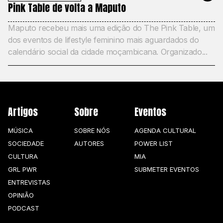
Pink Table de volta a Maputo
Maputo recebeu mais uma edição do The Pink Table, um
dos eventos de lifestyle feminino mais aguardados do
calendário social da cidade moçambicana. Organizado...
Artigos
Sobre
Eventos
MÚSICA
SOBRE NÓS
AGENDA CULTURAL
SOCIEDADE
AUTORES
POWER LIST
CULTURA
MIA
GRL PWR
SUBMETER EVENTOS
ENTREVISTAS
OPINIÃO
PODCAST