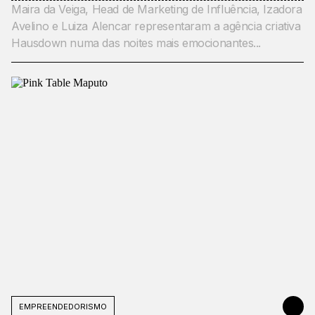
Maira da Veiga, Head de Marketing de Influência, Izadora
Avelino e Luiza Alencar representaram a agência criativa
Hausdown numa das noites mais emocionantes...
EMPREENDEDORISMO
APRIL 7, 20