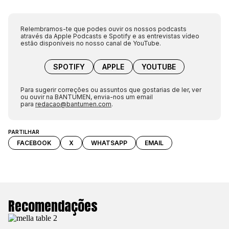
Relembramos-te que podes ouvir os nossos podcasts
através da Apple Podcasts e Spotify e as entrevistas vídeo
estão disponíveis no nosso canal de YouTube.
SPOTIFY
APPLE
YOUTUBE
Para sugerir correções ou assuntos que gostarias de ler, ver
ou ouvir na BANTUMEN, envia-nos um email
para
redacao@bantumen.com
.
PARTILHAR
FACEBOOK
X
WHATSAPP
EMAIL
Recomendações