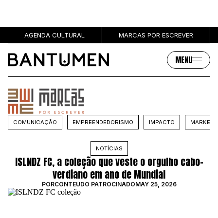
AGENDA CULTURAL
MARCAS POR ESCREVER
MENU
Artigos
Sobre
MÚSICA
SOBRE NÓS
COMUNICAÇÃO
EMPREENDEDORISMO
IMPACTO
MARKETI
SOCIEDADE
PUBLICIDADE
CULTURA
AUTORES
NOTÍCIAS
GRL PWR
MARCAS
ISLNDZ FC, a coleção que veste o orgulho cabo-
ENTREVISTAS
verdiano em ano de Mundial
OPINIÃO
POR
CONTEÚDO PATROCINADO
MAY 25, 2026
PODCAST
Eventos
Marcas por escrever