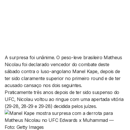
AGENDA CULTURAL
NOTÍCIAS
POWER LIST
MARKETING
MIA
IMPACTO
SUBMETER EVENTOS
EMPREENDEDORISMO
COMUNICAÇÃO
Contactos
A surpresa foi unânime. O peso-leve brasileiro Matheus
Nicolau foi declarado vencedor do combate deste
EMAIL
sábado contra o luso-angolano Manel Kape, depois de
GERAL@BANTUMEN.COM
ter sido claramente superior no primeiro
round
e de ter
WHATSAPP
acusado cansaço nos dois seguintes.
+351 912 127 577
Praticamente três anos depois de ter sido suspenso do
UFC, Nicolau voltou ao ringue com uma apertada vitória
(29-28, 28-29 e 29-28) decidida pelos juízes.
Pesquisar