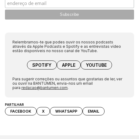
Relembramos-te que podes ouvir os nossos podcasts
através da Apple Podcasts e Spotify e as entrevistas vídeo
estão disponíveis no nosso canal de YouTube.
SPOTIFY
APPLE
YOUTUBE
Para sugerir correções ou assuntos que gostarias de ler, ver
ou ouvir na BANTUMEN, envia-nos um email
para
redacao@bantumen.com
.
PARTILHAR
FACEBOOK
X
WHATSAPP
EMAIL