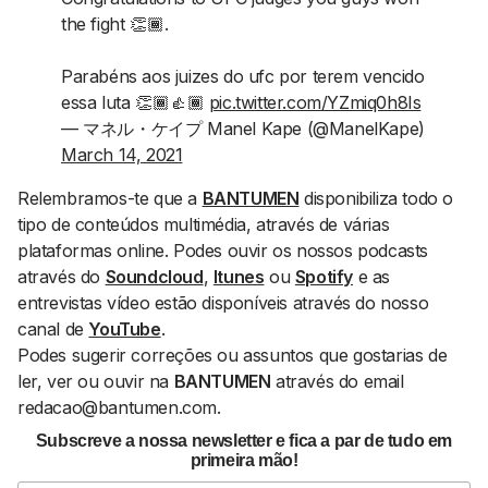
the fight 👏🏾.
Parabéns aos juizes do ufc por terem vencido
essa luta 👏🏾👍🏾
pic.twitter.com/YZmiq0h8Is
— マネル・ケイプ Manel Kape (@ManelKape)
March 14, 2021
Relembramos-te que a
BANTUMEN
disponibiliza todo o
tipo de conteúdos multimédia, através de várias
plataformas
online
. Podes ouvir os nossos podcasts
através do
Soundcloud
,
Itunes
ou
Spotify
e as
entrevistas vídeo estão disponíveis através do nosso
canal de
YouTube
.
Podes sugerir correções ou assuntos que gostarias de
ler, ver ou ouvir na
BANTUMEN
através do email
redacao@bantumen.com.
Subscreve a nossa newsletter e fica a par de tudo em
primeira mão!