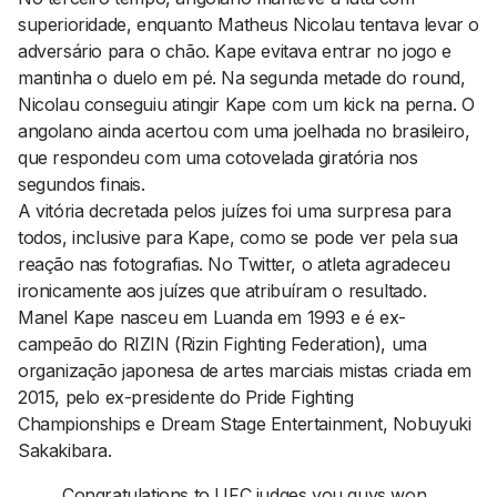
superioridade, enquanto Matheus Nicolau tentava levar o
adversário para o chão. Kape evitava entrar no jogo e
mantinha o duelo em pé. Na segunda metade do
round
,
Nicolau conseguiu atingir Kape com um
kick
na perna. O
angolano ainda acertou com uma joelhada no brasileiro,
que respondeu com uma cotovelada giratória nos
segundos finais.
A vitória decretada pelos juízes foi uma surpresa para
todos, inclusive para Kape, como se pode ver pela sua
reação nas fotografias. No Twitter, o atleta agradeceu
ironicamente aos juízes que atribuíram o resultado.
Manel Kape nasceu em Luanda em 1993 e é ex-
campeão do RIZIN (Rizin Fighting Federation), uma
organização japonesa de artes marciais mistas criada em
2015, pelo ex-presidente do Pride Fighting
Championships e Dream Stage Entertainment, Nobuyuki
Sakakibara.
Congratulations to UFC judges you guys won