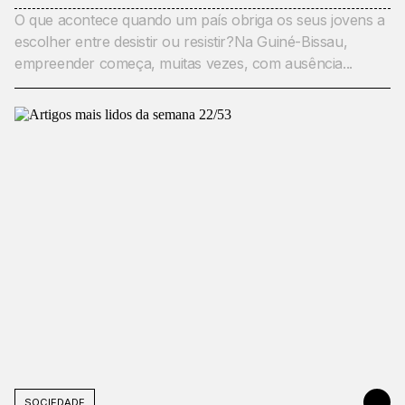
O que acontece quando um país obriga os seus jovens a
escolher entre desistir ou resistir?Na Guiné-Bissau,
empreender começa, muitas vezes, com ausência...
SOCIEDADE
MAY 31, 20