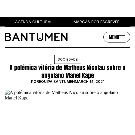
AGENDA CULTURAL
MARCAS POR ESCREVER
MENU
Artigos
Sobre
SOCIEDADE
A polémica vitória de Matheus Nicolau sobre o
MÚSICA
SOBRE NÓS
angolano Manel Kape
SOCIEDADE
PUBLICIDADE
POR
EQUIPA BANTUMEN
MARCH 14, 2021
CULTURA
AUTORES
GRL PWR
MARCAS
ENTREVISTAS
OPINIÃO
PODCAST
Eventos
Marcas por escrever