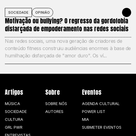
SOCIEDADE
OPINIÃO
MAY 27, 20
Motivação ou bullying? O regresso da gordofobia
disfarçada de empoderamento nas redes sociais
Nas redes sociais, uma nova geração de criadores de
conteúdo fitness construiu audiências enormes à base de
humilhação disfarçada de "amor duro". Os ví...
Artigos
Sobre
Eventos
MÚSICA
SOBRE NÓS
AGENDA CULTURAL
SOCIEDADE
AUTORES
POWER LIST
CULTURA
MIA
GRL PWR
SUBMETER EVENTOS
ENTREVISTAS