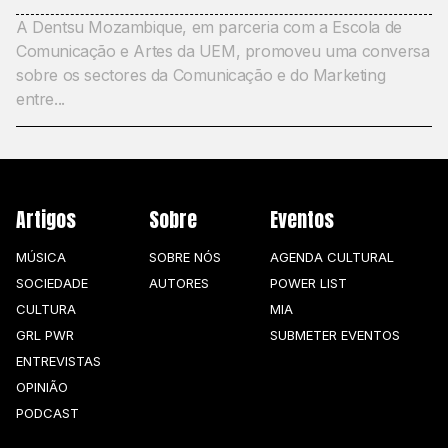
A Dentsu Mozambique, em parceria com a Escola de
Comunicação e Artes da UEM, promoveu uma conversa
sobre os sectores da Comunicação e do Marketing
entre...
Artigos
Sobre
Eventos
MÚSICA
SOBRE NÓS
AGENDA CULTURAL
SOCIEDADE
AUTORES
POWER LIST
CULTURA
MIA
GRL PWR
SUBMETER EVENTOS
ENTREVISTAS
OPINIÃO
PODCAST