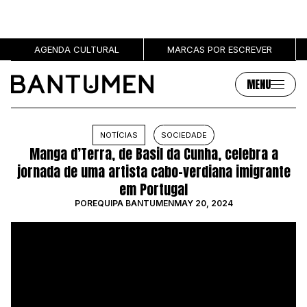
AGENDA CULTURAL
MARCAS POR ESCREVER
MENU
Artigos
Sobre
NOTÍCIAS
SOCIEDADE
Manga d’Terra, de Basil da Cunha, celebra a
MÚSICA
SOBRE NÓS
jornada de uma artista cabo-verdiana imigrante
SOCIEDADE
PUBLICIDADE
em Portugal
CULTURA
AUTORES
POR
EQUIPA BANTUMEN
MAY 20, 2024
GRL PWR
MARCAS
ENTREVISTAS
OPINIÃO
PODCAST
Eventos
Marcas por escrever