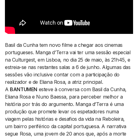
AGENDA CULTURAL
NOTÍCIAS
POWER LIST
MARKETING
MIA
IMPACTO
SUBMETER EVENTOS
EMPREENDEDORISMO
COMUNICAÇÃO
Basil da Cunha tem novo filme a chegar aos cinemas
portugueses. Manga d’Terra vai ter uma sessão especial
Contactos
na Culturgest, em Lisboa, no dia 25 de maio, às 21h45, e
estreia-se nas restantes salas a 6 de junho. Algumas das
EMAIL
sessões vão inclusive contar com a participação do
GERAL@BANTUMEN.COM
realizador e de Eliana Rosa, a atriz principal.
WHATSAPP
A
BANTUMEN
esteve à conversa com Basil da Cunha,
+351 912 127 577
Eliana Rosa e Nuno Baessa, para perceber melhor a
história por trás do argumento.
Manga d’Terra
é uma
produção que promete levar os espetadores numa
Pesquisar
viagem pelas histórias e desafios da vida na Reboleira,
um bairro periférico da capital portuguesa. A narrativa
segue Rosa, uma jovem de 20 anos que, após a morte