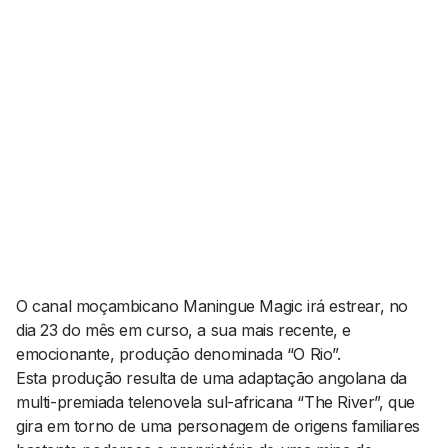
AGENDA CULTURAL
NOTÍCIAS
POWER LIST
MARKETING
MIA
IMPACTO
SUBMETER EVENTOS
EMPREENDEDORISMO
COMUNICAÇÃO
Contactos
EMAIL
GERAL@BANTUMEN.COM
WHATSAPP
+351 912 127 577
O canal moçambicano Maningue Magic irá estrear, no
dia 23 do mês em curso, a sua mais recente, e
emocionante, produção denominada “O Rio”.
Pesquisar
Esta produção resulta de uma adaptação angolana da
multi-premiada telenovela sul-africana “The River”, que
gira em torno de uma personagem de origens familiares