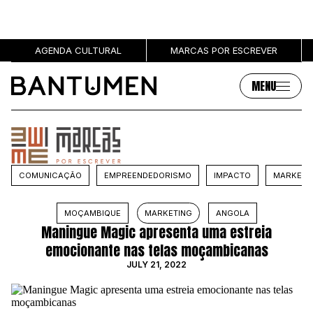
AGENDA CULTURAL
MARCAS POR ESCREVER
MENU
Artigos
Sobre
MÚSICA
SOBRE NÓS
COMUNICAÇÃO
EMPREENDEDORISMO
IMPACTO
MARKETI
SOCIEDADE
PUBLICIDADE
CULTURA
AUTORES
MOÇAMBIQUE
MARKETING
ANGOLA
GRL PWR
MARCAS
Maningue Magic apresenta uma estreia
ENTREVISTAS
emocionante nas telas moçambicanas
OPINIÃO
JULY 21, 2022
PODCAST
Eventos
Marcas por escrever