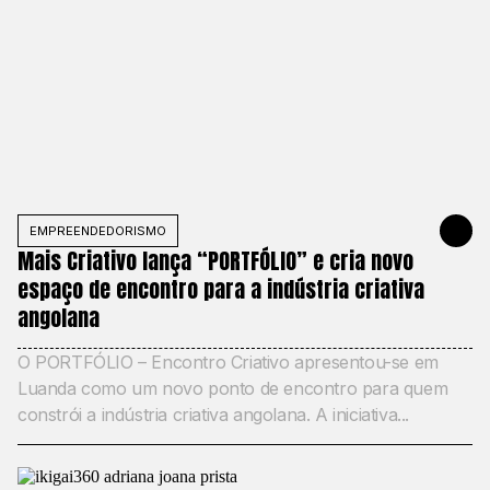
EMPREENDEDORISMO
DECEMBER 1
Mais Criativo lança “PORTFÓLIO” e cria novo
espaço de encontro para a indústria criativa
angolana
O PORTFÓLIO – Encontro Criativo apresentou-se em
Luanda como um novo ponto de encontro para quem
constrói a indústria criativa angolana. A iniciativa...