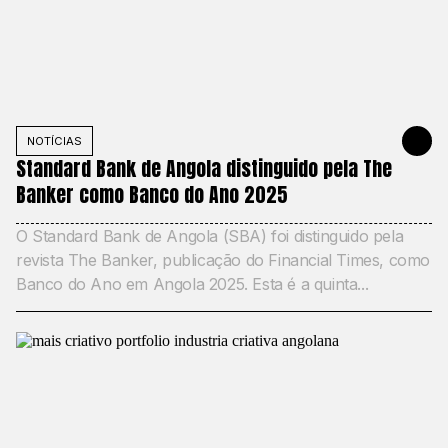
NOTÍCIAS
DECEMBER 1
Standard Bank de Angola distinguido pela The
Banker como Banco do Ano 2025
O Standard Bank de Angola (SBA) foi distinguido pela
revista The Banker, publicação do Financial Times, como
Banco do Ano em Angola 2025. Esta é a quinta...