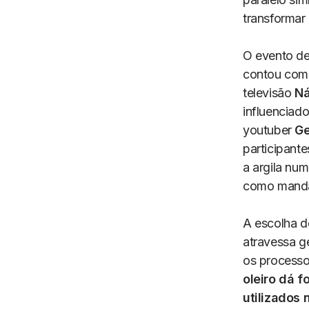
transformar 
O evento de
contou com 
televisão
Ná
influenciad
youtuber
G
participant
a argila nu
como manda
A escolha de
atravessa g
os processos
oleiro dá f
utilizados