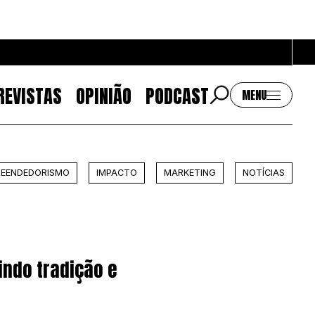
REVISTAS
OPINIÃO
PODCAST
MENU
Contactos
EENDEDORISMO
IMPACTO
MARKETING
NOTÍCIAS
EMAIL
GERAL@BANTUMEN.COM
WHATSAPP
+351 912 127 577
indo tradição e