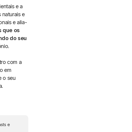
ntais e a
 naturais e
nais e alia-
 que os
ndo do seu
ónio.
tro com a
ão em
e o seu
a.
sts e