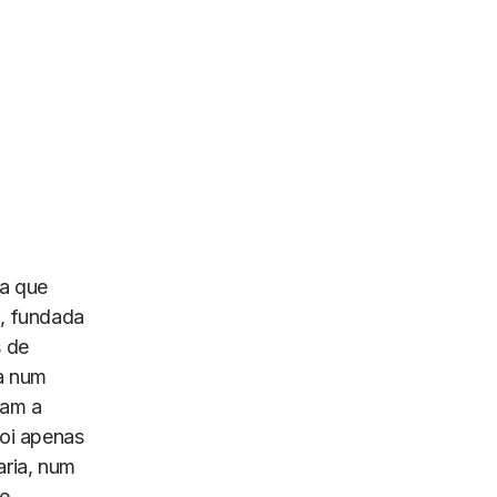
ia que
, fundada
 de
da num
ram a
foi apenas
aria, num
de