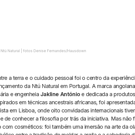
a Ntú Natural | fotos Denise Fernandes/Hausdown
tre a terra e o cuidado pessoal foi o centro da experiênc
nçamento da Ntú Natural em Portugal. A marca angolana
ária e engenheia
Jakline António
e dedicada a produtos
pirados em técnicas ancestrais africanas, foi apresenta
ista em Lisboa, onde oito convidadas internacionais tive
 de conhecer a filosofia por trás da iniciativa. Mas não 
 com cosméticos: foi também uma imersão na arte da ol
bólico entre a tradição de moldar a argila e a sabedoria 