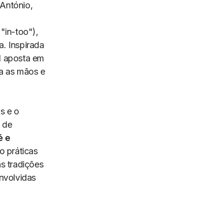
 António,
"in-too"),
a. Inspirada
al aposta em
ra as mãos e
s e o
 de
é e
o práticas
s tradições
nvolvidas