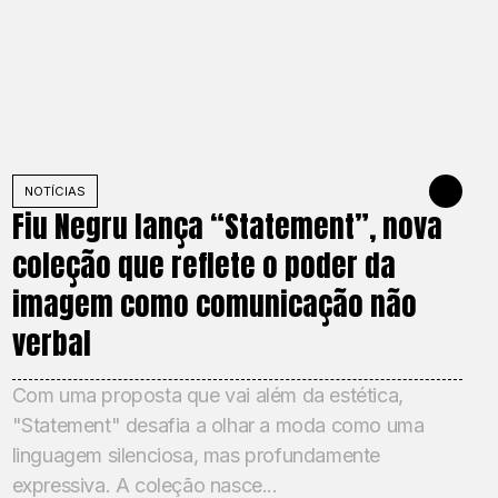
10, 2025
NOTÍCIAS
JULY 1, 2025
Fiu Negru lança “Statement”, nova
coleção que reflete o poder da
imagem como comunicação não
verbal
Com uma proposta que vai além da estética,
"Statement" desafia a olhar a moda como uma
linguagem silenciosa, mas profundamente
expressiva. A coleção nasce...