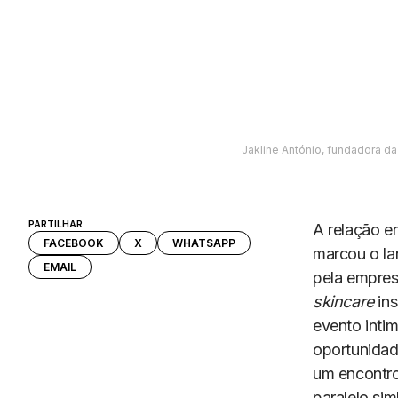
Jakline António, fundadora d
PARTILHAR
A relação en
FACEBOOK
X
WHATSAPP
marcou o la
EMAIL
pela empres
skincare
ins
evento intim
oportunidade
um encontro
paralelo sim