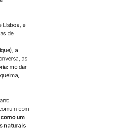
 Lisboa, e
ras de
que), a
conversa, as
ria: moldar
 queima,
arro
em comum com
 como um
s naturais