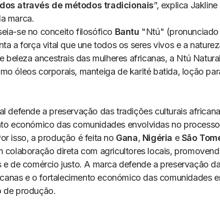
dos através de métodos tradicionais
”, explica Jakline
a marca.
eia-se no conceito filosófico
Bantu
"Ntú" (pronunciado 
ta a força vital que une todos os seres vivos e a naturez
de beleza ancestrais das mulheres africanas, a Ntú Natur
mo óleos corporais, manteiga de karité batida, loção pa
l defende a preservação das tradições culturais africana
nto económico das comunidades envolvidas no processo
or isso, a produção é feita no
Gana
,
Nigéria
e
São Tom
m colaboração direta com agricultores locais, promovend
s e de comércio justo. A marca defende a preservação da
fricanas e o fortalecimento económico das comunidades e
 de produção.