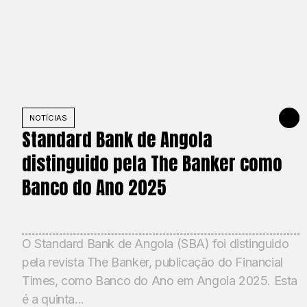
NOTÍCIAS
DECEMBE
Standard Bank de Angola
distinguido pela The Banker como
Banco do Ano 2025
O Standard Bank de Angola (SBA) foi distinguido
pela revista The Banker, publicação do Financial
Times, como Banco do Ano em Angola 2025. Esta
é a quinta...