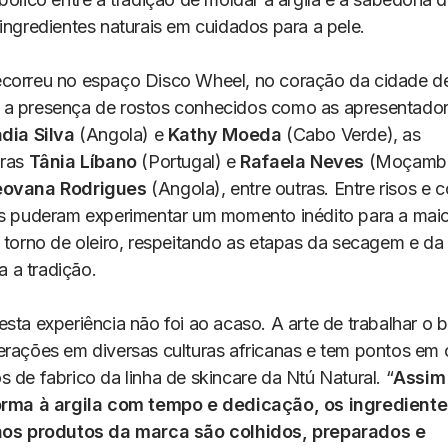
ingredientes naturais em cuidados para a pele.
correu no espaço Disco Wheel, no coração da cidade de
a presença de rostos conhecidos como as apresentado
dia
Silva
(Angola) e
Kathy
Moeda
(Cabo Verde), as
oras
Tânia
Líbano
(Portugal) e
Rafaela
Neves
(Moçambi
eovana
Rodrigues
(Angola), entre outras. Entre risos e 
es puderam experimentar um momento inédito para a maio
m torno de oleiro, respeitando as etapas da secagem e da
 a tradição.
sta experiência não foi ao acaso. A arte de trabalhar o b
erações em diversas culturas africanas e tem pontos 
 de fabrico da linha de skincare da Ntú Natural. “
Assim
orma à argila com tempo e dedicação, os ingrediente
 nos produtos da marca são colhidos, preparados e