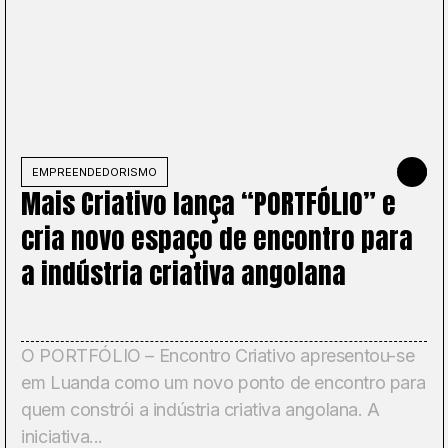
R 11, 2025
EMPREENDEDORISMO
DECEMBER 
Mais Criativo lança “PORTFÓLIO” e
cria novo espaço de encontro para
a indústria criativa angolana
O PORTFÓLIO – Encontro Criativo apresentou-se
em Luanda como um novo ponto de encontro para
quem constrói a indústria criativa angolana. A
iniciativa...