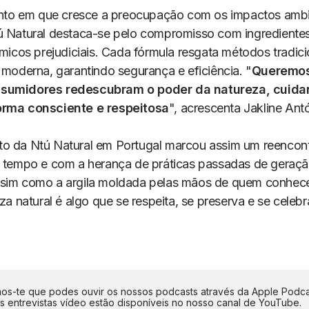
o em que cresce a preocupação com os impactos ambie
ú Natural destaca-se pelo compromisso com ingredientes
ímicos prejudiciais. Cada fórmula resgata métodos tradicio
 moderna, garantindo segurança e eficiência. "
Queremos
sumidores redescubram o poder da natureza, cuida
orma consciente e respeitosa
", acrescenta Jakline Ant
o da Ntú Natural em Portugal marcou assim um reencon
o tempo e com a herança de práticas passadas de geraç
sim como a argila moldada pelas mãos de quem conhec
eza natural é algo que se respeita, se preserva e se celebr
s-te que podes ouvir os nossos podcasts através da Apple Podca
as entrevistas vídeo estão disponíveis no nosso canal de YouTube.