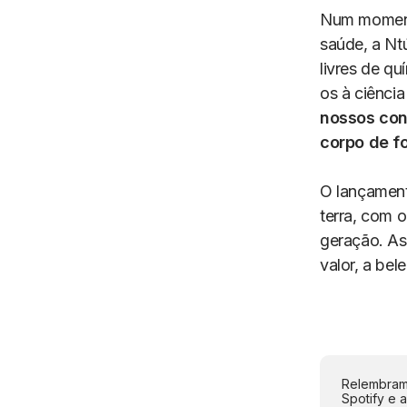
Num moment
saúde, a Nt
livres de qu
os à ciência
nossos con
corpo de f
O lançament
terra, com 
geração. As
valor, a bel
Relembramo
Spotify e 