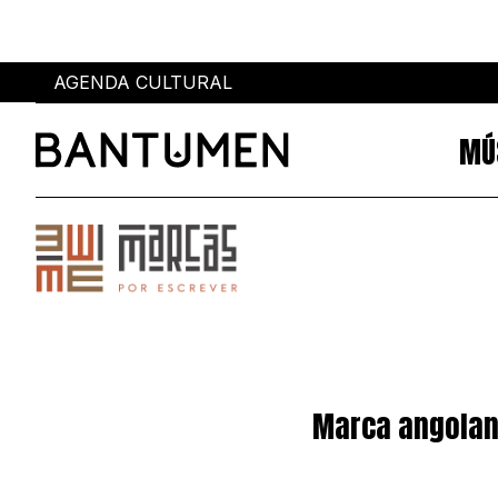
AGENDA CULTURAL
MÚ
Sobre
Eventos
SOBRE NÓS
AGENDA CULTURAL
PUBLICIDADE
POWER LIST
AUTORES
MIA
MARCAS
SUBMETER EVENTOS
Marca angolana