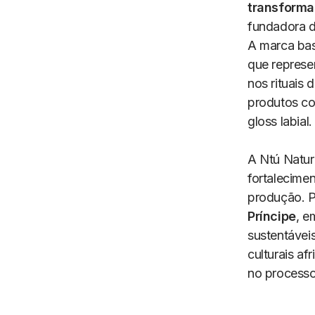
transforma
fundadora d
A marca bas
que represen
nos rituais 
produtos co
gloss labial.
A Ntú Natura
fortalecime
produção. P
Príncipe
, e
sustentávei
culturais a
no processo