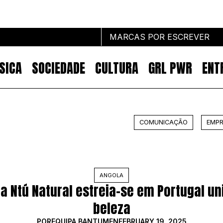
MARCAS POR ESCREVER
SICA
SOCIEDADE
CULTURA
GRL PWR
ENT
Marcas por escrever
COMUNICAÇÃO
EMPR
NOTÍCIAS
MARKETING
IMPACTO
EMPREENDEDORISMO
ANGOLA
COMUNICAÇÃO
 Ntú Natural estreia-se em Portugal un
beleza
POR
EQUIPA BANTUMEN
FEBRUARY 19, 2025