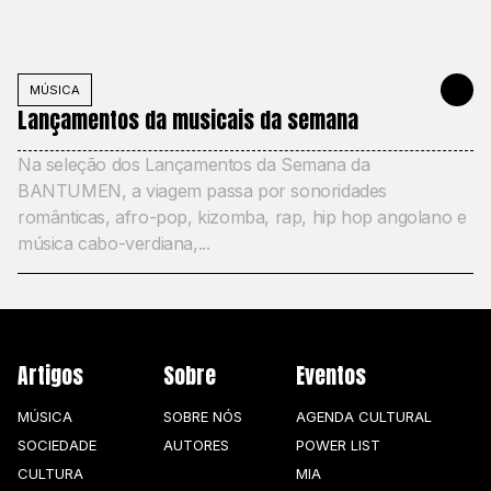
MÚSICA
MAY 30, 20
Lançamentos da musicais da semana
Na seleção dos Lançamentos da Semana da
BANTUMEN, a viagem passa por sonoridades
românticas, afro-pop, kizomba, rap, hip hop angolano e
música cabo-verdiana,...
Artigos
Sobre
Eventos
MÚSICA
SOBRE NÓS
AGENDA CULTURAL
SOCIEDADE
AUTORES
POWER LIST
CULTURA
MIA