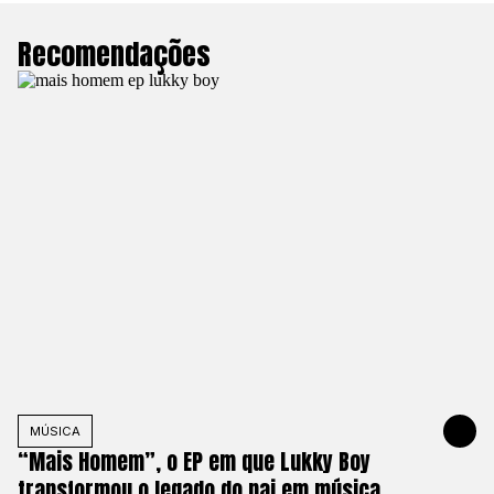
Recomendações
MÚSICA
JUNE 2, 20
“Mais Homem”, o EP em que Lukky Boy
transformou o legado do pai em música