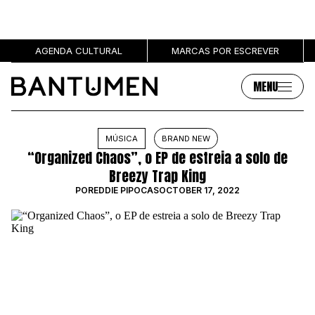
AGENDA CULTURAL
MARCAS POR ESCREVER
MENU
Artigos
Sobre
MÚSICA
BRAND NEW
“Organized Chaos”, o EP de estreia a solo de
MÚSICA
SOBRE NÓS
Breezy Trap King
SOCIEDADE
PUBLICIDADE
POR
EDDIE PIPOCAS
OCTOBER 17, 2022
CULTURA
AUTORES
GRL PWR
MARCAS
ENTREVISTAS
OPINIÃO
PODCAST
Eventos
Marcas por escrever