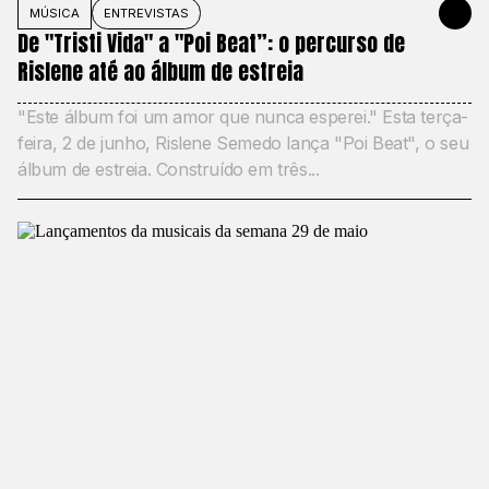
MÚSICA
ENTREVISTAS
JUNE 2, 20
De "Tristi Vida" a "Poi Beat”: o percurso de
Rislene até ao álbum de estreia
"Este álbum foi um amor que nunca esperei." Esta terça-
feira, 2 de junho, Rislene Semedo lança "Poi Beat", o seu
álbum de estreia. Construído em três...