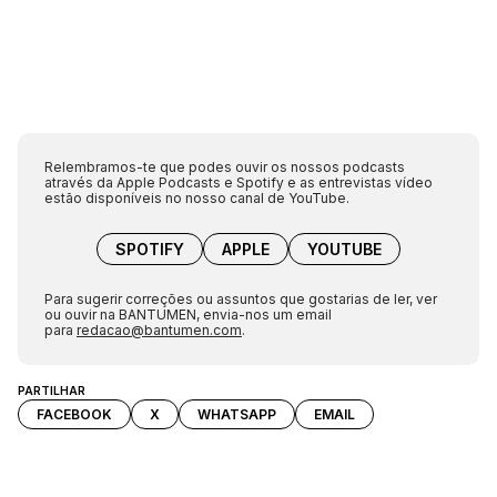
Relembramos-te que podes ouvir os nossos podcasts
através da Apple Podcasts e Spotify e as entrevistas vídeo
estão disponíveis no nosso canal de YouTube.
SPOTIFY
APPLE
YOUTUBE
Para sugerir correções ou assuntos que gostarias de ler, ver
ou ouvir na BANTUMEN, envia-nos um email
para
redacao@bantumen.com
.
PARTILHAR
FACEBOOK
X
WHATSAPP
EMAIL