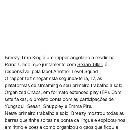
AGENDA CULTURAL
NOTÍCIAS
POWER LIST
MARKETING
MIA
IMPACTO
SUBMETER EVENTOS
EMPREENDEDORISMO
COMUNICAÇÃO
Contactos
Breezy Trap King é um
rapper
angolano a residir no
Reino Unido, que juntamente com
Seaan Tiller
, é
EMAIL
responsável pela
label
Another Level Squad.
GERAL@BANTUMEN.COM
O
rapper
fez chegar esta segunda-feira, 17, às
WHATSAPP
plataformas de
streaming
o seu primeiro trabalho a solo
+351 912 127 577
Organized Chaos
, em formato
extended play
(EP). Com
sete faixas, o projeto conta com as participações de
Yungsoul, Seaan, Shuppley e Emma Pire.
Pesquisar
Neste primeiro trabalho a solo, Breezy mostrou todas as
barras que tinha soltas na ponta da língua e explicou-nos
em ritmo e poesia como organizou o caos que ficou a