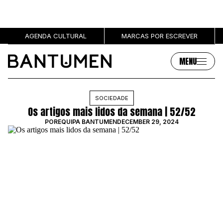
AGENDA CULTURAL
MARCAS POR ESCREVER
MENU
Artigos
Sobre
SOCIEDADE
Os artigos mais lidos da semana | 52/52
MÚSICA
SOBRE NÓS
POR
EQUIPA BANTUMEN
DECEMBER 29, 2024
SOCIEDADE
PUBLICIDADE
CULTURA
AUTORES
GRL PWR
MARCAS
ENTREVISTAS
OPINIÃO
PODCAST
Eventos
Marcas por escrever