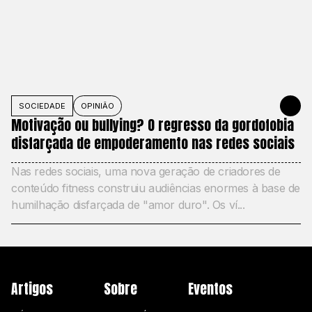
SOCIEDADE
OPINIÃO
MAY 27, 20
Motivação ou bullying? O regresso da gordofobia
disfarçada de empoderamento nas redes sociais
Nas redes sociais, uma nova geração de criadores de
conteúdo fitness construiu audiências enormes à base de
humilhação disfarçada de "amor duro". Os ví...
Artigos
Sobre
Eventos