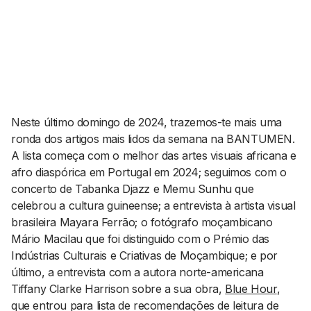
AGENDA CULTURAL
NOTÍCIAS
POWER LIST
MARKETING
MIA
IMPACTO
SUBMETER EVENTOS
EMPREENDEDORISMO
COMUNICAÇÃO
Neste último domingo de 2024, trazemos-te mais uma
Contactos
ronda dos artigos mais lidos da semana na BANTUMEN.
A lista começa com o melhor das artes visuais africana e
EMAIL
afro diaspórica em Portugal em 2024; seguimos com o
GERAL@BANTUMEN.COM
concerto de Tabanka Djazz e Memu Sunhu que
WHATSAPP
celebrou a cultura guineense; a entrevista à artista visual
+351 912 127 577
brasileira Mayara Ferrão; o fotógrafo moçambicano
Mário Macilau que foi distinguido com o Prémio das
Indústrias Culturais e Criativas de Moçambique; e por
Pesquisar
último, a entrevista com a autora norte-americana
Tiffany Clarke Harrison sobre a sua obra,
Blue Hour
,
que entrou para lista de recomendações de leitura de