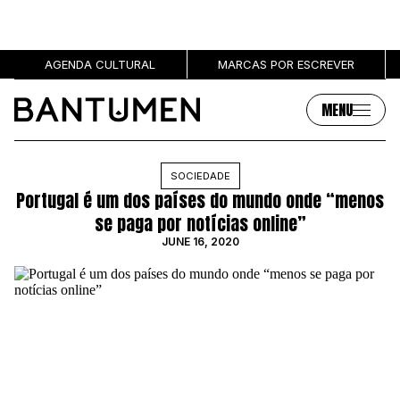
AGENDA CULTURAL
MARCAS POR ESCREVER
MENU
Artigos
Sobre
SOCIEDADE
Portugal é um dos países do mundo onde “menos
MÚSICA
SOBRE NÓS
se paga por notícias online”
SOCIEDADE
PUBLICIDADE
JUNE 16, 2020
CULTURA
AUTORES
GRL PWR
MARCAS
ENTREVISTAS
OPINIÃO
PODCAST
Eventos
Marcas por escrever