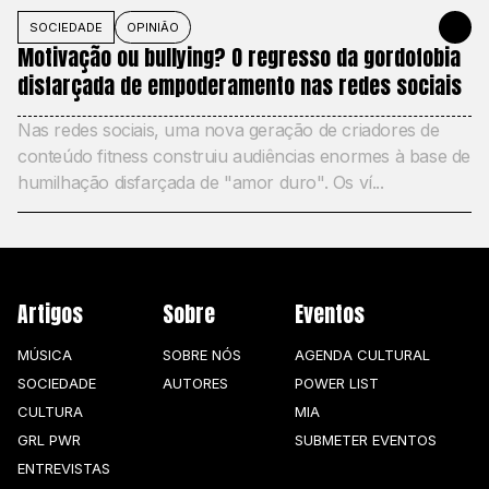
SOCIEDADE
OPINIÃO
MAY 27, 20
Motivação ou bullying? O regresso da gordofobia
disfarçada de empoderamento nas redes sociais
Nas redes sociais, uma nova geração de criadores de
conteúdo fitness construiu audiências enormes à base de
humilhação disfarçada de "amor duro". Os ví...
Artigos
Sobre
Eventos
MÚSICA
SOBRE NÓS
AGENDA CULTURAL
SOCIEDADE
AUTORES
POWER LIST
CULTURA
MIA
GRL PWR
SUBMETER EVENTOS
ENTREVISTAS