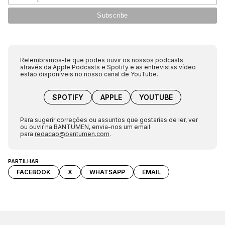
Relembramos-te que podes ouvir os nossos podcasts
através da Apple Podcasts e Spotify e as entrevistas vídeo
estão disponíveis no nosso canal de YouTube.
SPOTIFY
APPLE
YOUTUBE
Para sugerir correções ou assuntos que gostarias de ler, ver
ou ouvir na BANTUMEN, envia-nos um email
para
redacao@bantumen.com
.
PARTILHAR
FACEBOOK
X
WHATSAPP
EMAIL