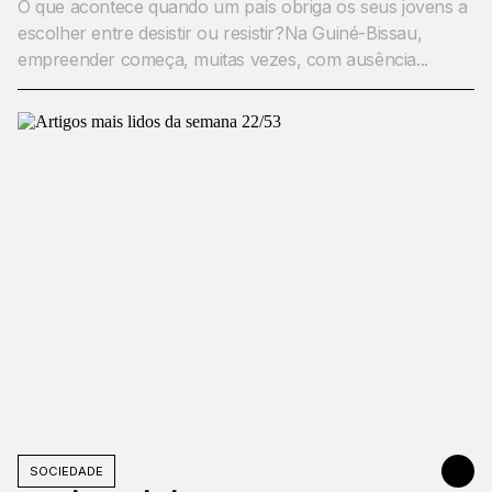
O que acontece quando um país obriga os seus jovens a
escolher entre desistir ou resistir?Na Guiné-Bissau,
empreender começa, muitas vezes, com ausência...
SOCIEDADE
MAY 31, 20