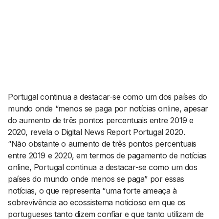
AGENDA CULTURAL
NOTÍCIAS
POWER LIST
MARKETING
MIA
IMPACTO
SUBMETER EVENTOS
EMPREENDEDORISMO
COMUNICAÇÃO
Contactos
Portugal continua a destacar-se como um dos países do
mundo onde “menos se paga por notícias
online
, apesar
EMAIL
do aumento de três pontos percentuais entre 2019 e
GERAL@BANTUMEN.COM
2020, revela o
Digital News Report Portugal 2020.
WHATSAPP
“Não obstante o aumento de três pontos percentuais
+351 912 127 577
entre 2019 e 2020, em termos de pagamento de notícias
online
, Portugal continua a destacar-se como um dos
países do mundo onde menos se paga” por essas
Pesquisar
notícias, o que representa “uma forte ameaça à
sobrevivência ao ecossistema noticioso em que os
portugueses tanto dizem confiar e que tanto utilizam de