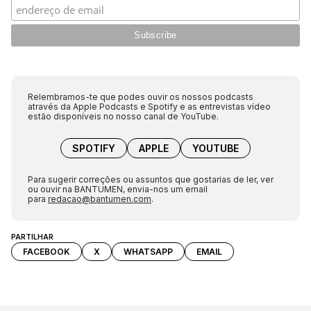
Relembramos-te que podes ouvir os nossos podcasts
através da Apple Podcasts e Spotify e as entrevistas vídeo
estão disponíveis no nosso canal de YouTube.
SPOTIFY
APPLE
YOUTUBE
Para sugerir correções ou assuntos que gostarias de ler, ver
ou ouvir na BANTUMEN, envia-nos um email
para
redacao@bantumen.com
.
PARTILHAR
FACEBOOK
X
WHATSAPP
EMAIL