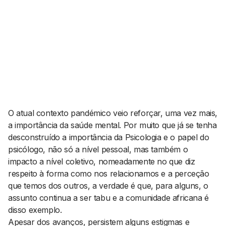
AGENDA CULTURAL
NOTÍCIAS
POWER LIST
MARKETING
MIA
IMPACTO
SUBMETER EVENTOS
EMPREENDEDORISMO
COMUNICAÇÃO
Contactos
O atual contexto pandémico veio reforçar, uma vez mais,
EMAIL
a importância da saúde mental. Por muito que já se tenha
GERAL@BANTUMEN.COM
desconstruído a importância da Psicologia e o papel do
WHATSAPP
psicólogo, não só a nível pessoal, mas também o
+351 912 127 577
impacto a nível coletivo, nomeadamente no que diz
respeito à forma como nos relacionamos e a perceção
que temos dos outros, a verdade é que, para alguns, o
Pesquisar
assunto continua a ser tabu e a comunidade africana é
disso exemplo.
Apesar dos avanços, persistem alguns estigmas e