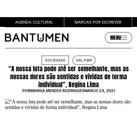
AGENDA CULTURAL
MARCAS POR ESCREVER
MENU
Artigos
Sobre
SOCIEDADE
GRL PWR
“A nossa luta pode até ser semelhante, mas as
MÚSICA
SOBRE NÓS
nossas dores são sentidas e vividas de forma
SOCIEDADE
PUBLICIDADE
individual”, Regina Lima
CULTURA
AUTORES
POR
MARISA MENDES RODRIGUES
MARCH 23, 2021
GRL PWR
MARCAS
ENTREVISTAS
OPINIÃO
PODCAST
Eventos
Marcas por escrever