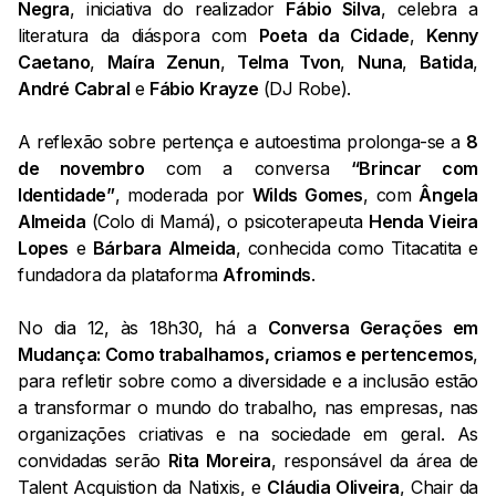
Negra
, iniciativa do realizador
Fábio Silva
, celebra a
literatura da diáspora com
Poeta da Cidade
,
Kenny
Caetano
,
Maíra Zenun
,
Telma Tvon
,
Nuna
,
Batida
,
André Cabral
e
Fábio Krayze
(DJ Robe).
A reflexão sobre pertença e autoestima prolonga-se a
8
de novembro
com a conversa
“Brincar com
Identidade”
, moderada por
Wilds Gomes
, com
Ângela
Almeida
(Colo di Mamá), o psicoterapeuta
Henda Vieira
Lopes
e
Bárbara Almeida
, conhecida como Titacatita e
fundadora da plataforma
Afrominds
.
No dia 12, às 18h30, há a
Conversa Gerações em
Mudança: Como trabalhamos, criamos e pertencemos
,
para refletir sobre como a diversidade e a inclusão estão
a transformar o mundo do trabalho, nas empresas, nas
organizações criativas e na sociedade em geral. As
convidadas serão
Rita Moreira
, responsável da área de
Talent Acquistion da Natixis, e
Cláudia Oliveira
, Chair da