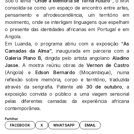
Sob o tema
“Onde a Memória se Torna Futuro”
, o MIA
consolida-se como um espaço de encontro entre artes,
pensamento e afrodescendência, um território em
movimento, onde se interligam linguagens que espelham
o presente das identidades africanas em Portugal e em
Angola.
Em Luanda, o programa abriu com a exposição “
As
Camadas da Alma”
, inaugurada em parceria com a
Galeria Plano B
, dirigida pelo artista angolano
Aladino
Jasse
. A mostra reúniu obras de
Vernon de Castro
(Angola) e
Edson Bernardo
(Moçambique), numa
reflexão sobre memória, corpo e território, traduzida
através da serigrafia. Patente até
30 de outubro
, a
exposição convida o público a uma viagem sensorial
pelas diferentes camadas da experiência africana
contemporânea.
Partilhar
FACEBOOK
X
WHATSAPP
EMAIL