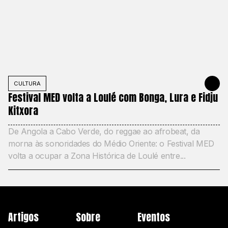
CULTURA
MAY 22, 20
Festival MED volta a Loulé com Bonga, Lura e Fidju
Kitxora
De Angola a Cabo Verde, do reggae ao afrobeat, da
morna às sonoridades do Médio Oriente: o Festival MED
volta a ocupar a Zona Histórica de Loulé entre...
Artigos
Sobre
Eventos