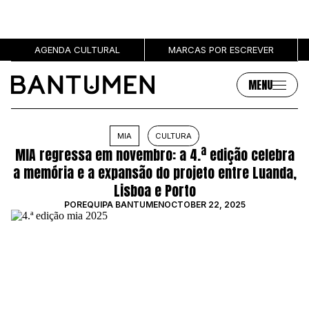
AGENDA CULTURAL
MARCAS POR ESCREVER
MENU
Artigos
Sobre
MIA
CULTURA
MIA regressa em novembro: a 4.ª edição celebra
MÚSICA
SOBRE NÓS
a memória e a expansão do projeto entre Luanda,
SOCIEDADE
PUBLICIDADE
Lisboa e Porto
CULTURA
AUTORES
POR
EQUIPA BANTUMEN
OCTOBER 22, 2025
GRL PWR
MARCAS
ENTREVISTAS
OPINIÃO
PODCAST
Eventos
Marcas por escrever