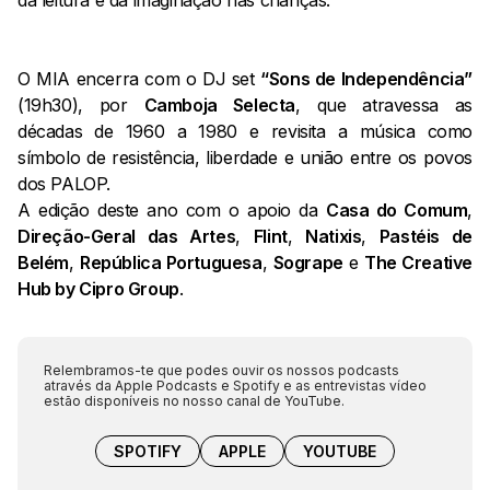
da leitura e da imaginação nas crianças.
O MIA encerra com o DJ set
“Sons de Independência”
(19h30), por
Camboja Selecta
, que atravessa as
décadas de 1960 a 1980 e revisita a música como
símbolo de resistência, liberdade e união entre os povos
dos PALOP.
A edição deste ano com o apoio da
Casa do Comum
,
Direção-Geral das Artes
,
Flint
,
Natixis
,
Pastéis de
Belém
,
República Portuguesa
,
Sogrape
e
The Creative
Hub by Cipro Group
.
Relembramos-te que podes ouvir os nossos podcasts
através da Apple Podcasts e Spotify e as entrevistas vídeo
estão disponíveis no nosso canal de YouTube.
SPOTIFY
APPLE
YOUTUBE