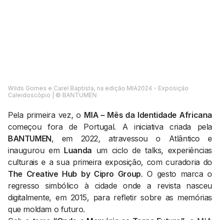
AGENDA CULTURAL
NOTÍCIAS
POWER LIST
MARKETING
MIA
IMPACTO
SUBMETER EVENTOS
EMPREENDEDORISMO
COMUNICAÇÃO
Contactos
Wilds Gomes e Carel Baptista, na edição MIA2024 - Exposição
Caleidoscópio | ©️ BANTUMEN
EMAIL
Pela primeira vez, o
MIA – Mês da Identidade Africana
GERAL@BANTUMEN.COM
começou fora de Portugal. A iniciativa criada pela
WHATSAPP
BANTUMEN
, em 2022, atravessou o Atlântico e
+351 912 127 577
inaugurou em
Luanda
um ciclo de talks, experiências
culturais e a sua primeira exposição, com curadoria do
The Creative Hub by Cipro Group
. O gesto marca o
Pesquisar
regresso simbólico à cidade onde a revista nasceu
digitalmente, em 2015, para refletir sobre as memórias
que moldam o futuro.