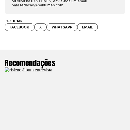
ou ouvir na BANTUMEN, envia-nos um email
para
redacao@bantumen.com
.
PARTILHAR
FACEBOOK
X
WHATSAPP
EMAIL
Recomendações