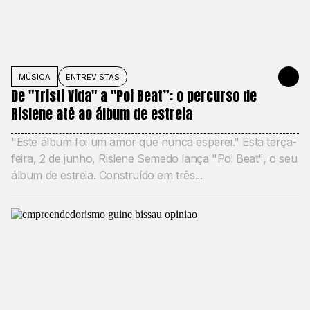
MÚSICA
ENTREVISTAS
JUNE 2, 20
De "Tristi Vida" a "Poi Beat”: o percurso de
Rislene até ao álbum de estreia
"Este álbum foi um amor que nunca esperei." Esta terça-
feira, 2 de junho, Rislene Semedo lança "Poi Beat", o seu
álbum de estreia. Construído em três...