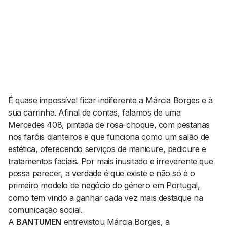
AGENDA CULTURAL
NOTÍCIAS
POWER LIST
MARKETING
MIA
IMPACTO
SUBMETER EVENTOS
EMPREENDEDORISMO
COMUNICAÇÃO
Contactos
É quase impossível ficar indiferente a Márcia Borges e à
sua carrinha. Afinal de contas, falamos de uma
EMAIL
Mercedes 408, pintada de rosa-choque, com pestanas
GERAL@BANTUMEN.COM
nos faróis dianteiros e que funciona como um salão de
WHATSAPP
estética, oferecendo serviços de manicure, pedicure e
+351 912 127 577
tratamentos faciais. Por mais inusitado e irreverente que
possa parecer, a verdade é que existe e não só é o
primeiro modelo de negócio do género em Portugal,
Pesquisar
como tem vindo a ganhar cada vez mais destaque na
comunicação social.
A
BANTUMEN
entrevistou Márcia Borges, a