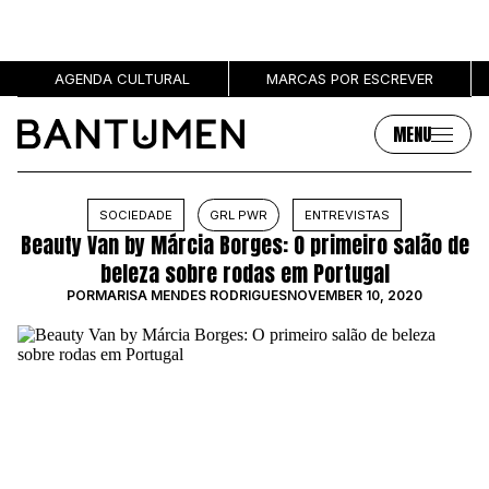
AGENDA CULTURAL
MARCAS POR ESCREVER
MENU
Artigos
Sobre
SOCIEDADE
GRL PWR
ENTREVISTAS
Beauty Van by Márcia Borges: O primeiro salão de
MÚSICA
SOBRE NÓS
beleza sobre rodas em Portugal
SOCIEDADE
PUBLICIDADE
POR
MARISA MENDES RODRIGUES
NOVEMBER 10, 2020
CULTURA
AUTORES
GRL PWR
MARCAS
ENTREVISTAS
OPINIÃO
PODCAST
Eventos
Marcas por escrever