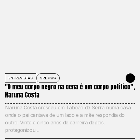
ENTREVISTAS
GRL PWR
MAY 31, 20
"O meu corpo negro na cena é um corpo político”,
Naruna Costa
Naruna Costa cresceu em Taboão da Serra numa casa
onde o pai cantava de um lado e a mãe respondia do
outro. Vinte e cinco anos de carreira depois,
protagonizou...