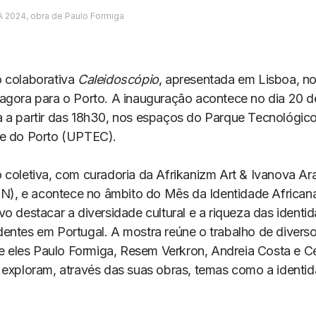
 2024, obra de Paulo Formiga
 colaborativa
Caleidoscópio
, apresentada em Lisboa, no
agora para o Porto. A inauguração acontece no dia 20 d
 a partir das 18h30, nos espaços do Parque Tecnológic
e do Porto (UPTEC).
 coletiva, com curadoria da Afrikanizm Art & Ivanova Ar
, e acontece no âmbito do Mês da Identidade Africana
o destacar a diversidade cultural e a riqueza das identi
entes em Portugal. A mostra reúne o trabalho de diversos
re eles Paulo Formiga, Resem Verkron, Andreia Costa e Ce
 exploram, através das suas obras, temas como a identid