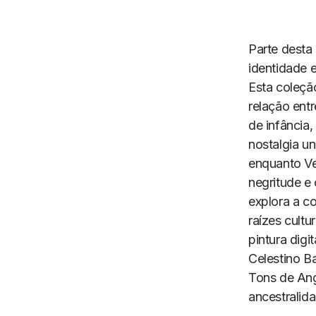
Parte desta
identidade 
Esta coleçã
relação ent
de infância
nostalgia un
enquanto Ve
negritude e 
explora a c
raízes cultu
pintura digi
Celestino B
Tons de An
ancestralid