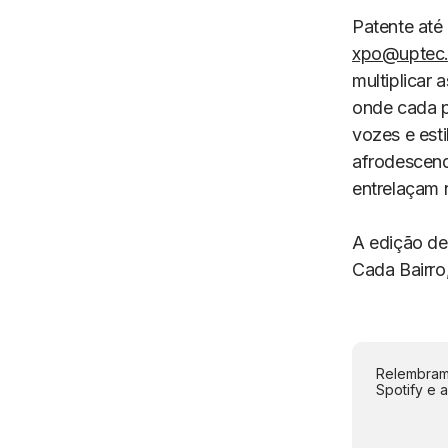
Patente até 
xpo@uptec.
multiplicar 
onde cada p
vozes e esti
afrodescend
entrelaçam 
A edição d
Cada Bairro
Relembramo
Spotify e 