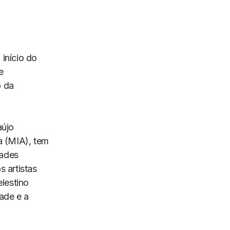
 início do
e
o da
aújo
 (MIA), tem
dades
 artistas
lestino
ade e a