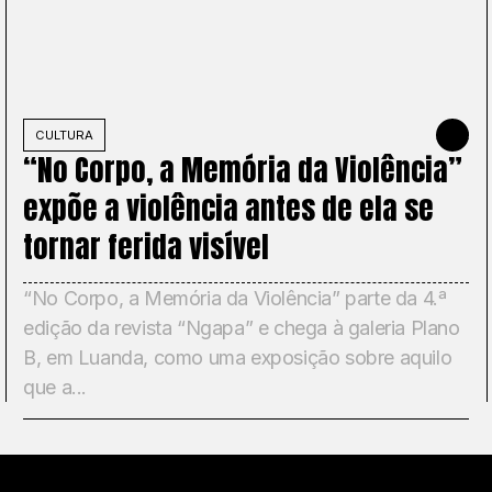
2026
CULTURA
MAY 22, 2
“No Corpo, a Memória da Violência”
expõe a violência antes de ela se
tornar ferida visível
“No Corpo, a Memória da Violência” parte da 4.ª
edição da revista “Ngapa” e chega à galeria Plano
B, em Luanda, como uma exposição sobre aquilo
que a...