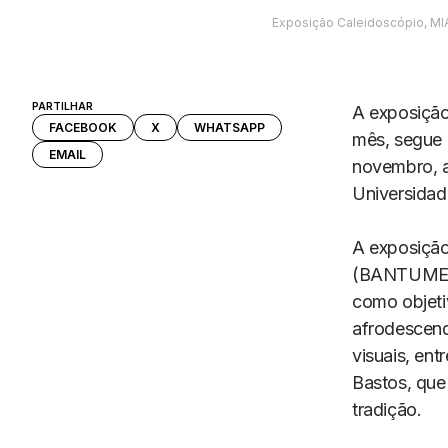
Exposição Caleidoscópio, MIA
PARTILHAR
A exposição
FACEBOOK
X
WHATSAPP
mês, segue 
EMAIL
novembro, a
Universidad
A exposição
(BANTUMEN)
como objetiv
afrodescend
visuais, ent
Bastos, que
tradição.