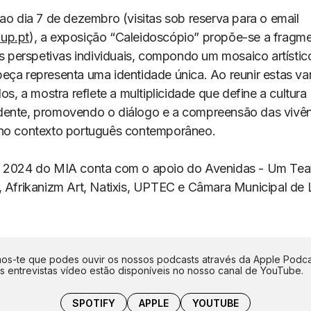
ao dia 7 de dezembro (visitas sob reserva para o email
up.pt
), a exposição “Caleidoscópio” propõe-se a fragme
as perspetivas individuais, compondo um mosaico artístico
eça representa uma identidade única. Ao reunir estas va
los, a mostra reflete a multiplicidade que define a cultura
ente, promovendo o diálogo e a compreensão das vivên
no contexto português contemporâneo.
e 2024 do MIA conta com o apoio do Avenidas - Um Tea
, Afrikanizm Art, Natixis, UPTEC e Câmara Municipal de 
s-te que podes ouvir os nossos podcasts através da Apple Podca
as entrevistas vídeo estão disponíveis no nosso canal de YouTube.
SPOTIFY
APPLE
YOUTUBE