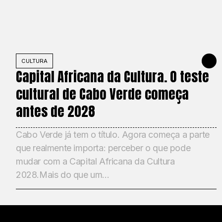
CULTURA
JUNE 2, 
Capital Africana da Cultura. O teste
cultural de Cabo Verde começa
antes de 2028
Cabo Verde já tem o título. Agora começa a parte
que realmente importa: perceber o que pode
mudar com a Capital Africana da Cultura
2028.Mais do que um...