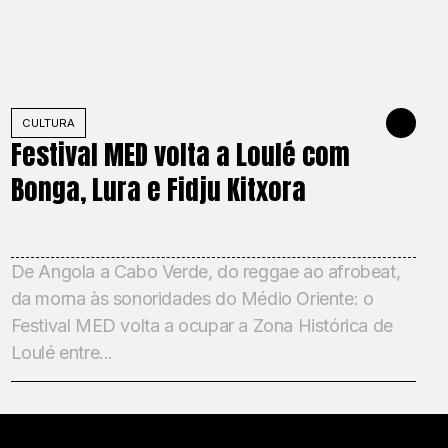
026
CULTURA
MAY 22, 202
Festival MED volta a Loulé com
Bonga, Lura e Fidju Kitxora
De Angola a Cabo Verde, do reggae ao afrobeat,
da morna às sonoridades do Médio Oriente: o
Festival MED volta a ocupar a Zona Histórica de
Loulé entre...