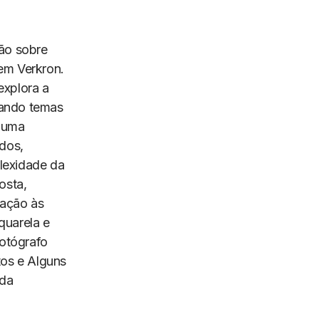
xão sobre
sem Verkron.
explora a
dando temas
m uma
ados,
lexidade da
osta,
gação às
aquarela e
fotógrafo
os e Alguns
 da