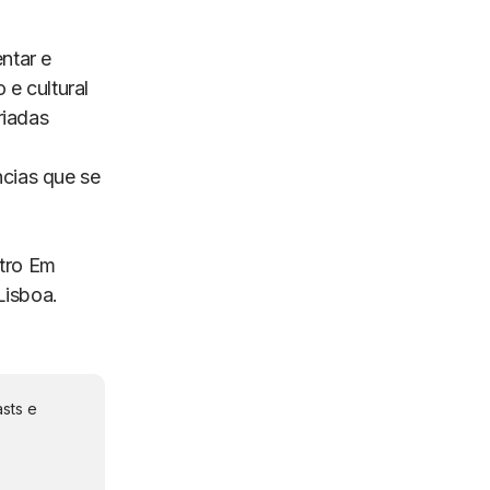
ntar e
 e cultural
riadas
cias que se
tro Em
Lisboa.
sts e