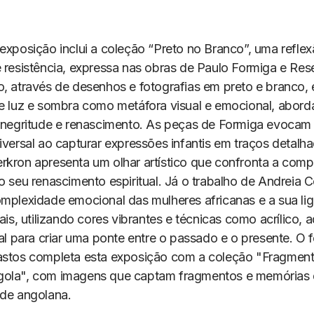
 exposição inclui a coleção “Preto no Branco”, uma refle
e resistência, expressa nas obras de Paulo Formiga e Re
o, através de desenhos e fotografias em preto e branco, 
re luz e sombra como metáfora visual e emocional, abor
, negritude e renascimento. As peças de Formiga evoca
iversal ao capturar expressões infantis em traços detalh
rkron apresenta um olhar artístico que confronta a comp
o seu renascimento espiritual. Já o trabalho de Andreia C
omplexidade emocional das mulheres africanas e a sua li
rais, utilizando cores vibrantes e técnicas como acrílico, 
tal para criar uma ponte entre o passado e o presente. O 
astos completa esta exposição com a coleção "Fragment
gola", com imagens que captam fragmentos e memórias
ade angolana.