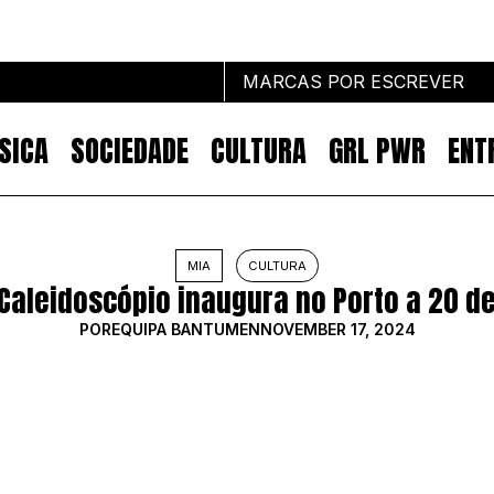
MARCAS POR ESCREVER
SICA
SOCIEDADE
CULTURA
GRL PWR
ENT
Marcas por escrever
MIA
CULTURA
Caleidoscópio inaugura no Porto a 20 
NOTÍCIAS
MARKETING
POR
EQUIPA BANTUMEN
NOVEMBER 17, 2024
IMPACTO
EMPREENDEDORISMO
COMUNICAÇÃO